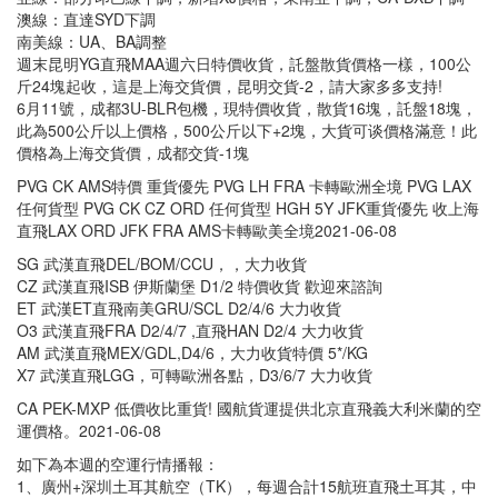
澳線：直達SYD下調
南美線：UA、BA調整
週末昆明YG直飛MAA週六日特價收貨，託盤散貨價格一樣，100公
斤24塊起收，這是上海交貨價，昆明交貨-2，請大家多多支持!
6月11號，成都3U-BLR包機，現特價收貨，散貨16塊，託盤18塊，
此為500公斤以上價格，500公斤以下+2塊，大貨可谈價格滿意！此
價格為上海交貨價，成都交貨-1塊
PVG CK AMS特價 重貨優先 PVG LH FRA 卡轉歐洲全境 PVG LAX
任何貨型 PVG CK CZ ORD 任何貨型 HGH 5Y JFK重貨優先 收上海
直飛LAX ORD JFK FRA AMS卡轉歐美全境2021-06-08
SG 武漢直飛DEL/BOM/CCU，，大力收貨
CZ 武漢直飛ISB 伊斯蘭堡 D1/2 特價收貨 歡迎來諮詢
ET 武漢ET直飛南美GRU/SCL D2/4/6 大力收貨
O3 武漢直飛FRA D2/4/7 ,直飛HAN D2/4 大力收貨
AM 武漢直飛MEX/GDL,D4/6，大力收貨特價 5*/KG
X7 武漢直飛LGG，可轉歐洲各點，D3/6/7 大力收貨
CA PEK-MXP 低價收比重貨! 國航貨運提供北京直飛義大利米蘭的空
運價格。2021-06-08
如下為本週的空運行情播報：
1、廣州+深圳土耳其航空（TK），每週合計15航班直飛土耳其，中