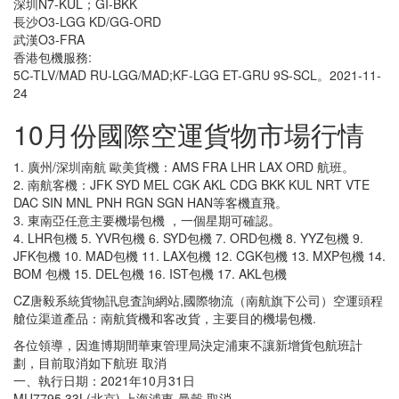
深圳N7-KUL；GI-BKK
長沙O3-LGG KD/GG-ORD
武漢O3-FRA
香港包機服務:
5C-TLV/MAD RU-LGG/MAD;KF-LGG ET-GRU 9S-SCL。2021-11-
24
10月份國際空運貨物市場行情
1. 廣州/深圳南航 歐美貨機：AMS FRA LHR LAX ORD 航班。
2. 南航客機：JFK SYD MEL CGK AKL CDG BKK KUL NRT VTE
DAC SIN MNL PNH RGN SGN HAN等客機直飛。
3. 東南亞任意主要機場包機 ，一個星期可確認。
4. LHR包機 5. YVR包機 6. SYD包機 7. ORD包機 8. YYZ包機 9.
JFK包機 10. MAD包機 11. LAX包機 12. CGK包機 13. MXP包機 14.
BOM 包機 15. DEL包機 16. IST包機 17. AKL包機
CZ唐毅系統貨物訊息査詢網站,國際物流（南航旗下公司）空運頭程
艙位渠道產品：南航貨機和客改貨，主要目的機場包機.
各位領導，因進博期間華東管理局決定浦東不讓新增貨包航班計
劃，目前取消如下航班 取消
一、執行日期：2021年10月31日
MU7795 33L(北京) 上海浦東-曼穀 取消