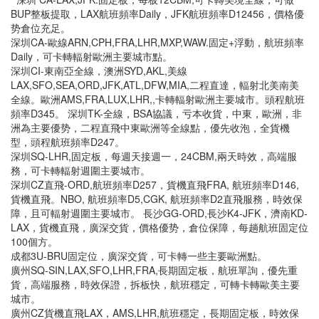
BUP整板提取，LAX航班頻率Daily，JFK航班頻率D12456，價格優
势倉位充足。
深圳CA-歐線ARN,CPH,FRA,LHR,MXP,WAW.固定+浮動，航班頻率
Daily，可卡轉輻射歐洲主要城市點。
深圳CI-東南亞全線，澳洲SYD,AKL,美線
LAX,SFO,SEA,ORD,JFK,ATL,DFW,MIA,二程直達，輻射北美南美
全線。歐洲AMS,FRA,LUX,LHR,,卡轉輻射歐洲主要城市。頭程航班
頻率D345。 深圳TK-全線，BSA協議，亏本收貨，中東，歐洲，非
洲為主要優势，二程直飛中東歐洲等全線點，優先收泡，全貨機
型，頭程航班頻率D247。
深圳SQ-LHR,固定板，每週天接週一，24CBM,兩天時效，高端服
務，可卡轉輻射週圍主要城市。
深圳CZ直飛-ORD,航班頻率D257，貨機直飛FRA, 航班頻率D146,
貨機直飛。NBO, 航班頻率D5,CGK, 航班頻率D2直飛服務，時效保
障，且可輻射週圍主要城市。 長沙GG-ORD,長沙K4-JFK，濟南KD-
LAX，貨機直飛，廣深交貨，價格優势，倉位保障，每趟航班固定位
100個方。
成都3U-BRU固定位，廣深交貨，可卡轉一些主要歐洲點。
廣州SQ-SIN,LAX,SFO,LHR,FRA,長期固定板，航班單詢，優先重
貨，高端服務，時效保證，拆板快，航班穩定，可轉卡轉歐美主要
城市。
廣州CZ貨機直飛LAX，AMS,LHR,航班穩定，長期固定板，時效保