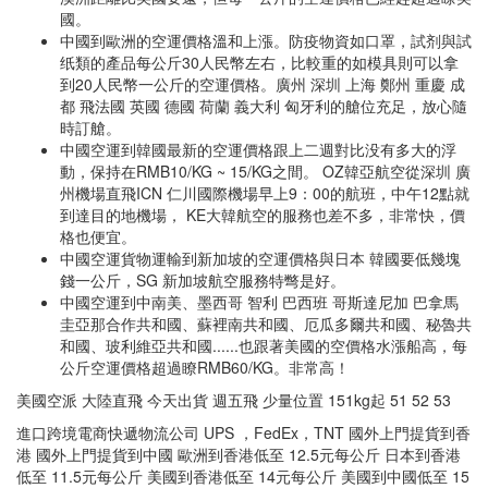
國。
中國到歐洲的空運價格溫和上漲。防疫物資如口罩，試剂與試
纸類的產品每公斤30人民幣左右，比較重的如模具則可以拿
到20人民幣一公斤的空運價格。廣州 深圳 上海 鄭州 重慶 成
都 飛法國 英國 德國 荷蘭 義大利 匈牙利的艙位充足，放心隨
時訂艙。
中國空運到韓國最新的空運價格跟上二週對比没有多大的浮
動，保持在RMB10/KG ~ 15/KG之間。 OZ韓亞航空從深圳 廣
州機場直飛ICN 仁川國際機場早上9：00的航班，中午12點就
到達目的地機場， KE大韓航空的服務也差不多，非常快，價
格也便宜。
中國空運貨物運輸到新加坡的空運價格與日本 韓國要低幾塊
錢一公斤，SG 新加坡航空服務特彆是好。
中國空運到中南美、墨西哥 智利 巴西班 哥斯達尼加 巴拿馬
圭亞那合作共和國、蘇裡南共和國、厄瓜多爾共和國、秘魯共
和國、玻利維亞共和國......也跟著美國的空價格水漲船高，每
公斤空運價格超過瞭RMB60/KG。非常高！
美國空派 大陸直飛 今天出貨 週五飛 少量位置 151kg起 51 52 53
進口跨境電商快遞物流公司 UPS ，FedEx，TNT 國外上門提貨到香
港 國外上門提貨到中國 歐洲到香港低至 12.5元每公斤 日本到香港
低至 11.5元每公斤 美國到香港低至 14元每公斤 美國到中國低至 15