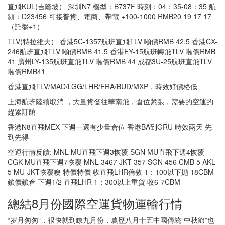
直飛KUL(吉隆坡） 深圳N7 機型：B737F 時刻：04：35-08：35 航
頻：D23456 可接普貨、電商、帶電 +100-1000 RMB20 19 17 17
（託盤+1）
TLV(特拉維夫） 香港5C-1357航班直飛TLV 噸價RMB 42.5 香港CX-
246航班直飛TLV 噸價RMB 41.5 香港EY-15航班轉飛TLV 噸價RMB
41 廣州LY-135航班直飛TLV 噸價RMB 44 成都3U-25航班直飛TLV
噸價RMB41
香港直飛TLV/MAD/LGG/LHR/FRA/BUD/MXP，時效好價格低
上海航班陸續取消 ，大量貨發往華南飛，倉位紧張，需要的空運的
趕紧訂艙
香港N8直飛MEX 下週一還有少量倉位 香港BA到GRU 時效兩天 先
到先得
空運行情反饋: MNL MU直飛下週3恢覆 SGN MU直飛下週4恢覆
CGK MU直飛下週7恢覆 MNL 3467 JKT 357 SGN 456 CMB 5 AKL
5 MU-JKT恢覆噢 特價特價 收直飛LHR倫敦 1：100以下抛 18CBM
鎖價鎖倉 下週1/2 直飛LHR 1：300以上重貨 收6-7CBM
總結8月份國際空運貨物運輸行情
“岁月匆匆”，很快就到瞭九月份，農歷八月十五中國傳統“中秋節”也