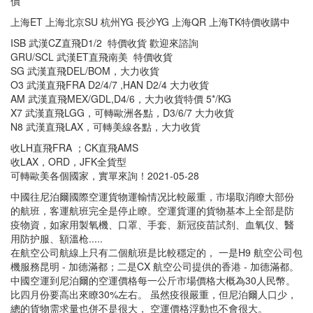
價
上海ET 上海北京SU 杭州YG 長沙YG 上海QR 上海TK特價收購中
ISB 武漢CZ直飛D1/2 特價收貨 歡迎來諮詢
GRU/SCL 武漢ET直飛南美 特價收貨
SG 武漢直飛DEL/BOM，大力收貨
O3 武漢直飛FRA D2/4/7 ,HAN D2/4 大力收貨
AM 武漢直飛MEX/GDL,D4/6，大力收貨特價 5*/KG
X7 武漢直飛LGG，可轉歐洲各點，D3/6/7 大力收貨
N8 武漢直飛LAX，可轉美線各點，大力收貨
收LH直飛FRA ；CK直飛AMS
收LAX，ORD，JFK全貨型
可轉歐美各個國家，實單來詢！2021-05-28
中國往尼泊爾國際空運貨物運輸情况比較嚴重，市場取消瞭大部份
的航班，客運航班完全是停止瞭。空運貨運的貨物基本上全部是防
疫物資，如家用製氧機、口罩、手套、新冠疫苗試剂、血氧仪、醫
用防护服、額溫枪.....
在航空公司航線上只有二個航班是比較穩定的， 一是H9 航空公司包
機服務昆明 - 加德滿都；二是CX 航空公司提供的香港 - 加德滿都。
中國空運到尼泊爾的空運價格每一公斤市場價格大概為30人民幣。
比四月份要高出來瞭30%左右。 虽然疫很嚴重，但尼泊爾人口少，
總的貨物需求量也併不是很大， 空運價格浮動也不會很大。