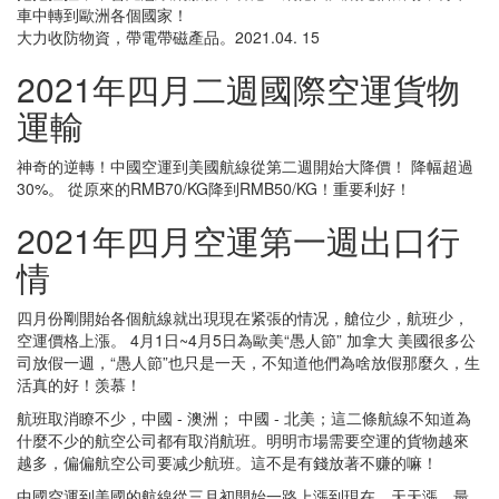
車中轉到歐洲各個國家！
大力收防物資，帶電帶磁產品。2021.04. 15
2021年四月二週國際空運貨物
運輸
神奇的逆轉！中國空運到美國航線從第二週開始大降價！ 降幅超過
30%。 從原來的RMB70/KG降到RMB50/KG！重要利好！
2021年四月空運第一週出口行
情
四月份剛開始各個航線就出現現在紧張的情况，艙位少，航班少，
空運價格上漲。 4月1日~4月5日為歐美“愚人節” 加拿大 美國很多公
司放假一週，“愚人節”也只是一天，不知道他們為啥放假那麼久，生
活真的好！羡慕！
航班取消瞭不少，中國 - 澳洲； 中國 - 北美；這二條航線不知道為
什麼不少的航空公司都有取消航班。明明市場需要空運的貨物越來
越多，偏偏航空公司要减少航班。這不是有錢放著不赚的嘛！
中國空運到美國的航線從三月初開始一路上漲到現在，天天漲，最