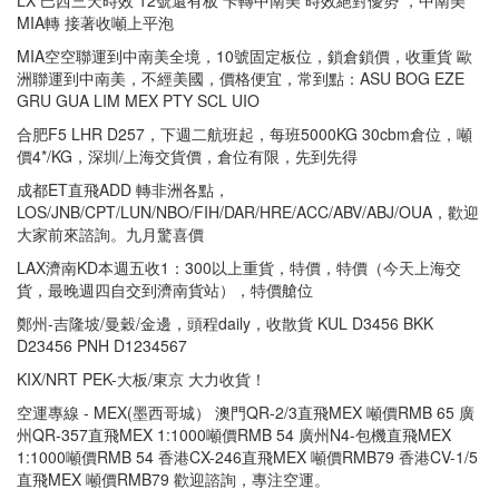
MIA轉 接著收噸上平泡
MIA空空聯運到中南美全境，10號固定板位，鎖倉鎖價，收重貨 歐
洲聯運到中南美，不經美國，價格便宜，常到點：ASU BOG EZE
GRU GUA LIM MEX PTY SCL UIO
合肥F5 LHR D257，下週二航班起，每班5000KG 30cbm倉位，噸
價4*/KG，深圳/上海交貨價，倉位有限，先到先得
成都ET直飛ADD 轉非洲各點，
LOS/JNB/CPT/LUN/NBO/FIH/DAR/HRE/ACC/ABV/ABJ/OUA，歡迎
大家前來諮詢。九月驚喜價
LAX濟南KD本週五收1：300以上重貨，特價，特價（今天上海交
貨，最晚週四自交到濟南貨站），特價艙位
鄭州-吉隆坡/曼穀/金邊，頭程daily，收散貨 KUL D3456 BKK
D23456 PNH D1234567
KIX/NRT PEK-大板/東京 大力收貨！
空運專線 - MEX(墨西哥城） 澳門QR-2/3直飛MEX 噸價RMB 65 廣
州QR-357直飛MEX 1:1000噸價RMB 54 廣州N4-包機直飛MEX
1:1000噸價RMB 54 香港CX-246直飛MEX 噸價RMB79 香港CV-1/5
直飛MEX 噸價RMB79 歡迎諮詢，專注空運。