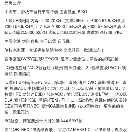
元每公斤
平衡車、滑板車自行車有特價 德國低至15/KG
大陸UPS美國 内電+1 50-70KG（實重45KG+） 6000 57.5/KG含油
7000 59.9/KG含油 71KG+? 6000 55/KG含油 7000 57.5/KG含油 大
陸UPS藍單5000 52/KG 大陸UPS紅單歐洲單 實重23KG+39.5/KG
美國空派 大陸直飛 今天出貨 週五飛
伊拉克海運，空派專線雙清包稅 全境派送，歡迎諮詢！
香港空運CV/5Y直飛MEX/GDL 還有少量倉位，需要的趕紧訂艙。
LQ包機直飛DAC 3號首航（廣州 南寧雙飛） 3U包機直飛DAC 11號
覆航 歡迎諮詢
武漢ET直飛南美GRU/SCL 深圳ET 直飛 迪拜DWC 廣州/香港 ET 直
飛 埃塞ADD 中轉非洲各地方: 尼日利亞LOS/KAN / 佈隆迪BJM / 哈
拉雷HRE 烏幹達EBB / 加納ACC / 赞比亞LUN / 洛美LFW 喀麥隆
DLA /盧旺達 KGL /剛果 FBM / FIH ...... 深圳W5 直飛伊朗IKA 長沙
CZ直飛肯尼亞NBO 廣州CA飛南非JNB（2-3天時效） 更多航線空
運，歡迎諮詢
SQ航空，轉運澳洲十大目的港 ¥44.5/KG起
澳門QR-MEX 2/6貨機直飛， 香港CV-MEX/GDL 1/5/6直飛，現倉收