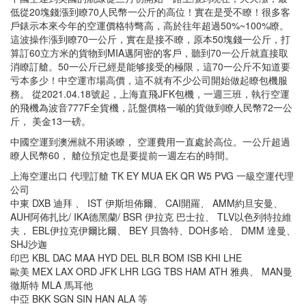
低從20塊錢漲到瞭70人民幣一公斤的高位！實在是受不瞭！很多客
戶錶示本來今年的空運價格特彆高，高於往年超過50%~100%瞭。
這波操作漲到瞭70一公斤，實在是接不瞭，原本50塊錢一公斤，打
算訂60立方米的貨物到MIA邁阿密的客戶，聽到70一公斤就直接取
消瞭訂艙。50一公斤已經是能够接受的極限，這70一公斤不知道要
亏本多少！中空運市場高價，這不就有不少公司開始做起瞭包機服
務。 從2021.04.18號起，上海直飛JFK包機，一週三班，執行空運
的飛機為波音777F全貨機，託盤價格一噸的貨做到瞭人民幣72一公
斤， 美金13一磅。
中國空運到澳洲就不用谈瞭， 空運費用一直處於高位。一公斤超過
瞭人民幣60， 艙位預定也是要提前一週左右的時間。
上海空運出口 代理訂艙 TK EY MUA EK QR W5 PVG 一級空運代理
公司
中東 DXB 迪拜 、 IST 伊斯坦佈爾、 CAI開羅、 AMM約旦安曼、
AUH阿佈扎比/ IKA德黑蘭/ BSR 伊拉克 巴士拉、 TLV以色列特拉維
夫， EBL伊拉克伊爾比爾、 BEY 貝魯特、DOH多哈、 DMM 達曼、
SHJ沙迦
印巴 KBL DAC MAA HYD DEL BLR BOM ISB KHI LHE
歐美 MEX LAX ORD JFK LHR LGG TBS HAM ATH 雅典、 MAN曼
徹斯特 MLA 馬耳他
中亞 BKK SGN SIN HAN ALA 等