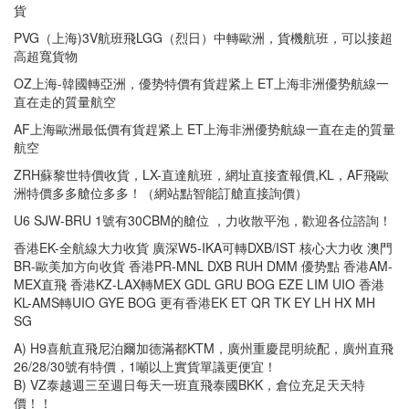
貨
PVG（上海)3V航班飛LGG（烈日）中轉歐洲，貨機航班，可以接超
高超寬貨物
OZ上海-韓國轉亞洲，優势特價有貨趕紧上 ET上海非洲優势航線一
直在走的質量航空
AF上海歐洲最低價有貨趕紧上 ET上海非洲優势航線一直在走的質量
航空
ZRH蘇黎世特價收貨，LX-直達航班，網址直接査報價,KL，AF飛歐
洲特價多多艙位多多！（網站點智能訂艙直接詢價）
U6 SJW-BRU 1號有30CBM的艙位 ，力收散平泡，歡迎各位諮詢！
香港EK-全航線大力收貨 廣深W5-IKA可轉DXB/IST 核心大力收 澳門
BR-歐美加方向收貨 香港PR-MNL DXB RUH DMM 優势點 香港AM-
MEX直飛 香港KZ-LAX轉MEX GDL GRU BOG EZE LIM UIO 香港
KL-AMS轉UIO GYE BOG 更有香港EK ET QR TK EY LH HX MH
SG
A) H9喜航直飛尼泊爾加德滿都KTM，廣州重慶昆明統配，廣州直飛
26/28/30號有特價，1噸以上實貨單議更便宜！
B) VZ泰越週三至週日每天一班直飛泰國BKK，倉位充足天天特
價！！