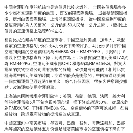
中國空運到印度的航線也是這個月比較火爆的。 全國各個機場多多
少少都有空運到印度的航班， 西安鹹陽國際機場、 成都雙清國際機
場、廣州白雲國際機場、上海浦東國際機場。 從中國空運到印度的
空運費用約為人民幣30一公斤的到50人民幣一公斤之間， 相對比上
個月的空運價格上漲瞭50%左右。
相對比尼泊爾與印度的空運市場，中國空運到美國、加拿大、歐盟
國家的空運價格5月份卻比4月份要下降瞭許多。4月份到5月初中國
空運到美國的空運價格約為RMB60/KG ~ RMB70/KG， 到瞭5月15
號以下空運價格直線下降，到現在為止，纸箱貨物空運到美國LAX約
為 RMB40/KG, 空運到美國東部ORD 機場約為RMB45/KG。對於大
批量的貨物空運公司還有折扣的餘地！砍價是有可能的！相對比貨
櫃海運中國到美國的時間，空運的優势是明顯的，中國海運到美國
一個貨櫃運費已經超過1萬美金，綜合各個因素，很多客戶寧願少赚
點，改海運轉使用空運服務。
上海浦東國際機場空運到歐洲：英國、荷蘭、德國、法國、義大利
等的空運價格5月下旬也跟美國市場一樣下降瞭超過50%。 從原來約
為RMB50/KG, 下降到RMB30/KG。 空運價格的下降可以减輕一些普
通貨物，跨境電商貨物的從海運改成空運。
中國空運到中南美市場，墨西哥、巴西、智利、哥斯達黎加、巴那
馬等國家的空運價格五月份也是隨著美國市場的空運價格下降而下