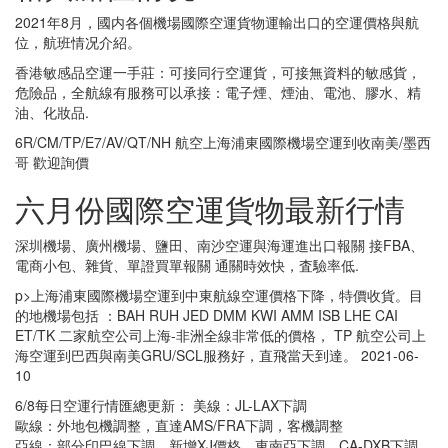
2021年8月，國内各個機場國際空運貨物運輸出口的空運價格與航
位，航班情况介紹。
香港敏感品空運一手莊：可接同行空運貨，可接無資料的敏感貨，
危險品，全航線有服務可以承接：電子煙、煙油、電池、膠水、精
油、化妝品.
6R/CM/TP/E7/AV/QT/NH 航空上海浦東國際機場空運到收南美/墨西
哥 歡迎詢價
六月份國際空運貨物最新行情
深圳機場、廣州機場、鹽田、南沙空運與海運進出口報關 接FBA、
電商小包、雜貨、單證買單報關 通關時效快，査驗率低.
p>上海浦東國際機場空運到中東航線空運價格下降，特價收貨。目
的地機場包括 ：BAH RUH JED DMM KWI AMM ISB LHE CAI
ET/TK 二家航空公司上海-非洲全線非常低的價格， TP 航空公司上
海空運到巴西與南美GRU/SCL服務好，直飛當天到達。 2021-06-
10
6/8每日空運行情匯總更新： 美線：JL-LAX下調
歐線：外地包機調整，直達AMS/FRA下調，客機調整
亞線：部分印巴線下調，新增XJ價格，東南亞下調，CA-DXB下調