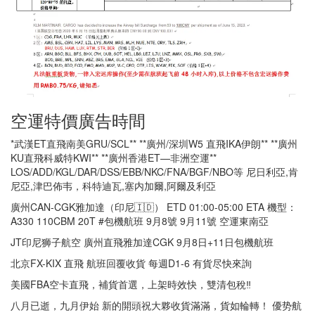
空運特價廣告時間
*武漢ET直飛南美GRU/SCL** **廣州/深圳W5 直飛IKA伊朗** **廣州
KU直飛科威特KWI** **廣州香港ET—非洲空運**
LOS/ADD/KGL/DAR/DSS/EBB/NKC/FNA/BGF/NBO等 尼日利亞,肯
尼亞,津巴佈韦，科特迪瓦,塞内加爾,阿爾及利亞
廣州CAN-CGK雅加達（印尼🇮🇩） ETD 01:00-05:00 ETA 機型：
A330 110CBM 20T #包機航班 9月8號 9月11號 空運東南亞
JT印尼狮子航空 廣州直飛雅加達CGK 9月8日+11日包機航班
北京FX-KIX 直飛 航班回覆收貨 每週D1-6 有貨尽快來詢
美國FBA空卡直飛，補貨首選，上架時效快，雙清包稅‼
八月已逝，九月伊始 新的開頭祝大夥收貨滿滿，貨如輪轉！ 優势航