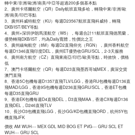
轉中東/非洲/歐洲/南美/中亞等超過200多個基本點
2、廣州卡塔爾航空（QR）Daily航班直飛多哈，轉飛中東/非洲/歐
洲/南美/印巴等點
3、廣州科威特航空（KU）每週D23567航班直飛科威特，轉飛
DXB/IST/BEY等點
4、廣州+深圳伊朗馬漢航空（W5），每週合計11航班直飛德黑蘭，
優势轉飛DXB/IST，均為Daily寬體，性價比之王
5、廣州緬甸航空（8M）每週D2直飛仰光（RGN），廣州香料航空
每週D1346直飛印度DEL，廣州ET優势收GRU/SCL，2-3天服務
6、廣州南方航空（CZ）直飛東南亞/印巴/歐美等點，時效快，價格
低
7、澳門卡塔爾航空（QR）每週D23直飛墨西哥城MEX，廣深交貨
澳門直飛
8、香港5C包機每週D1357直飛TLV/LGG，香港RU包機每週D136直
飛MAD/LGG，香港9S包機每週D236直飛GRU/SCL，香港ET包機
每週D35直飛GRU
9、香港EK包機每週D4直飛DEL，D3直飛MAA，香港CX每週D136
直飛DEL，D246直飛TLV
10、長沙O3包機直飛LGG，長沙GG/KD包機直飛ORD，杭州5Y包
機直飛JFK
價收 AM WUH--- MEX GDL MID BOG ET PVG--- GRU SCL ET
WUH--- GRU SCL