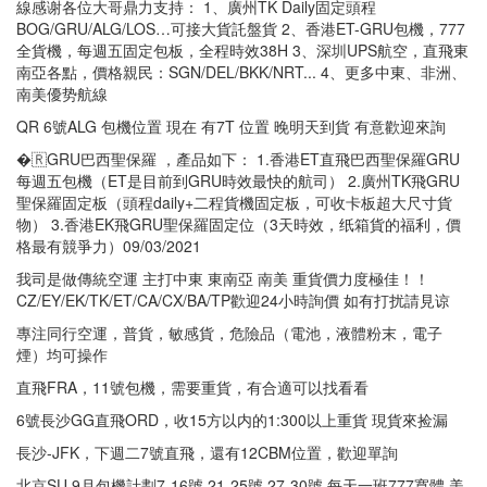
線感谢各位大哥鼎力支持： 1、廣州TK Daily固定頭程
BOG/GRU/ALG/LOS…可接大貨託盤貨 2、香港ET-GRU包機，777
全貨機，每週五固定包板，全程時效38H 3、深圳UPS航空，直飛東
南亞各點，價格親民：SGN/DEL/BKK/NRT... 4、更多中東、非洲、
南美優势航線
QR 6號ALG 包機位置 現在 有7T 位置 晚明天到貨 有意歡迎來詢
�🇷GRU巴西聖保羅 ，產品如下： 1.香港ET直飛巴西聖保羅GRU
每週五包機（ET是目前到GRU時效最快的航司） 2.廣州TK飛GRU
聖保羅固定板（頭程daily+二程貨機固定板，可收卡板超大尺寸貨
物） 3.香港EK飛GRU聖保羅固定位（3天時效，纸箱貨的福利，價
格最有競爭力）09/03/2021
我司是做傳統空運 主打中東 東南亞 南美 重貨價力度極佳！！
CZ/EY/EK/TK/ET/CA/CX/BA/TP歡迎24小時詢價 如有打扰請見谅
專注同行空運，普貨，敏感貨，危險品（電池，液體粉末，電子
煙）均可操作
直飛FRA，11號包機，需要重貨，有合適可以找看看
6號長沙GG直飛ORD，收15方以内的1:300以上重貨 現貨來捡漏
長沙-JFK，下週二7號直飛，還有12CBM位置，歡迎單詢
北京SU 9月包機計劃7-16號 21-25號 27-30號 每天一班777寬體 美