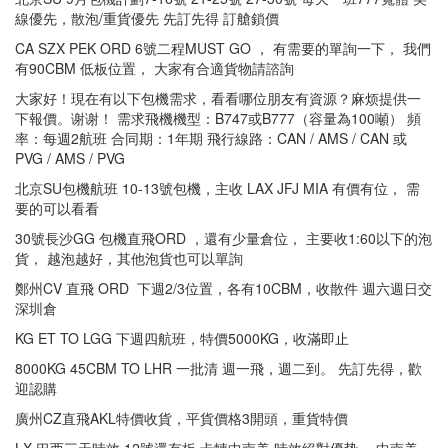
線優先，散泡/重貨優先 先訂先得 訂艙鎖價
CA SZX PEK ORD 6號二程MUST GO ， 有需要的單詢一下， 我們
有90CBM 低板位置， 大家有合適貨物請諮詢
大家好！現在有以下包機需求，看看哪位朋友有資源？麻烦提供一
下報價。谢谢！ 需求飛機機型：B747或B777（容量為100噸） 頻
率：每週2航班 合同期：1年期 飛行線路：CAN / AMS / CAN 或
PVG / AMS / PVG
北京SU包機航班 10-13號包機，主收 LAX JFJ MIA 有價有位， 需
要的可以看看
30號長沙GG 包機直飛ORD ，還有少量倉位， 主要收1:60以下的泡
貨， 越泡越好，其他泡貨也可以單詢
鄭州CV 直飛 ORD 下週2/3位置，各有10CBM，收散件 週六週日交
深圳倉
KG ET TO LGG 下週四航班，特價5000KG，收滿即止
8000KG 45CBM TO LHR 一批清 週一飛，週二到。 先訂先得，歡
迎認購
廣州CZ直飛AKL特價收貨，平貨價格3開頭，重貨特價
LX 巴西三天時效 12號還有板 卡轉中南美 時效絕對優势 ，中南美