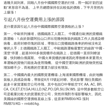
過幾天就到來。回顾八月份中國國際空運的行情，用一個詞“剧烈波
動”來形容不為過。 上半月總體保持在比較低的價格，下半月突然向
上爆漲！
引起八月份空運費用上漲的原因
是什麼原因引起八月份中國國際國際空運價格的上漲？
第一，中歐班列擁堵，德國鐵路工人罷工。 中國通往歐洲的貨櫃鐵
路運輸：1.由於新疆阿拉山口岸出現幾例換裝的鐵路工作人員感染瞭
病毒，政府封瞭些塊的區域，導致出口貨櫃鐵路換車的時候没有足
够的人手；2.德國鐵路工人罷工，中歐鐵路運輸最繁忙的線路”中國 -
漢堡“停運，超過3000多個貨櫃停在鐵路上，從德國一直排到瞭波
蘭，快到瞭白俄羅斯。 中國火車貨櫃的擁堵因此導致瞭本來要用火
車運輸的貨物只能改為使用飛機。 從中國空運到歐洲的貨物突然猛
增加瞭不少，而相應的空運運力卻没有增加。
第二，中國國内最大的國際貨運機場-上海浦東國際機場，由於地麵
裝板人員感染病毒，導致從8月15號起封瞭。受此影響 飛往美國的
超多十家貨運航空公司停飛。其中包括CI中華航空'5Y, AA, AC, BR,
CA, CX,ET,EY,GA,HU,LD,NZ,PO,QR,SU,SV,W5. 這中間多數航空公
司是載量比較大的貨運航空公司，突然停飛對市場影響極大。因此
美國線的國際空運價格直線上漲，從原來RMB30/KG 漲到
RMB70/KG ~ rmb80/kg.