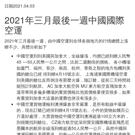
日期2021.04.03
2021年三月最後一週中國國際
空運
2021年三月最後一週，由中國空運到全球各個地方的行情總體上漲
瞭不少。具體分析如下
中國空運到到美國與加拿大，全線爆漲，均價已經到瞭人民幣
45 ~~50人民幣一公斤之間，比前二週翻倍的價格。 各小機場
如廈門、福州、長沙、南昌、杭州、青島之類的地方包機到美
國的艙位已經 排到瞭4月10號左右。 上海浦東國際機場空運
到美國的艙位反而倒没有那麼火爆，隨訂艙，提前三天時間就
能預計到航班。 AC 加拿大航空與 MU 東方航空直飛加拿大
溫哥華與多倫多機場的重貨價格比泡貨價格要便宜很多，如果
有重貨到加拿大這週的運費也併没有漲多少。
中國空運貨物運輸到澳洲爆倉非常嚴重，是所有航線中最爆
的，現在訂艙已經排到瞭4月15號左右。小件的貨物如幾百公
斤還好處理，大票貨物從中國空運到澳洲超過100立方米的，
則很難找到艙位。 CZ南方航空從深圳寶安國際機場直飛悉尼
墨爾本的航班全線漲到瞭超過50人民幣一公斤，虽然中國與
澳洲距離比美國要遠，但每一公斤的空運價格已經趕超過瞭美