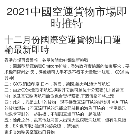
2021中國空運貨物市場即
時推特
十二月份國際空運貨物出口運
輸最新即時
香港市場再響警報，各單位請做好麵臨新挑戰
一：因新型新冠病毒Omicorn扩散，香港政府實施新的檢疫要求，要
求機司隔離21天，導致機司人手不足不得不大量取消航班， CX首當
其冲!
二：CX取消瞭印度,日本，英國，德國,義大利,澳洲等航班
三：由於CX大量取消航班,導致其它航司艙位十分紧張( LH首當其
冲) ,以及其它歐洲航司艙位也會變得紧張,下週價格即將上漲
四：此外，凡是走LH的貨物，現不接受直達FRA的貨物與 VIA FRA
的貨物混裝（即直達FRA的只能全部裝目的港為FRA的；卡車點只
能跟卡車點的一起裝板，不能跟直達FRA的一起混裝）
五：除此之外，虽其他航司暂未出現大規模取消航班，但有消息指
出，EK 也有取消航班的跡象瞭 ，請知悉
更多香港歐美空運出口貨物