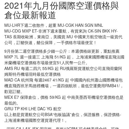
2021年九月份國際空運價格與
倉位最新報道
MU-LHR下週二收散件，超重 MU-CGK HAN SGN MNL
MU-CDG MXP ET-非洲下週末覆航，有貨來詢 CK-SIN BKK HY-
TAS 長期收歐洲，東南亞，美國貨.MU 中國東方航空物流一級貨代
公司，訂艙快速，艙位保障，一手價格市場最便宜！
9月份第二週空運價格多少錢一公斤：本週價格錶更新，重點推薦
MXP 7L 週一接週三 上海飛 51/KG 起， 上海浦東國際機場直飛法國
米蘭機場空運價格市場最便宜51人民幣一公斤。
AMS RU 每週二四六 55/KG 起 RU俄羅斯貨運航空公司直飛荷蘭阿
姆斯特丹機場現時最低空運價格
MAD CA 杭州飛 每週2467 41/KG 起 中國國内杭州蕭山國際機場包
機直飛西班牙馬德裡機場，一週四個航班，最低空運費用RMB41/，
歡迎訂艙。
MEX E7 保障倉位，價格 59/KG 起 中南美墨西哥機場空運價格也是
最低的。
GRU TP KHI LHE DAC YG 航空
以上都是貨運航空公司BSA“包板協議”倉位，保證服務，保證價格-
上海浦東機場國際空運貨運代理！。
深圳 CA-LAX,JFK.固定板，每板12CBM,可卡轉美境全線，可做