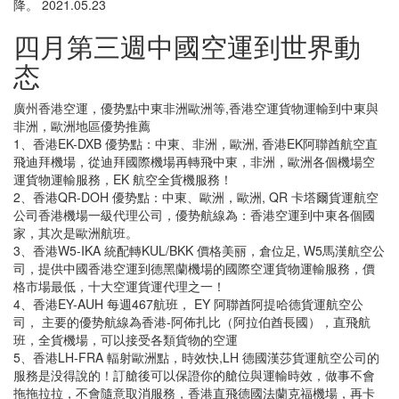
降。 2021.05.23
四月第三週中國空運到世界動
态
廣州香港空運，優势點中東非洲歐洲等,香港空運貨物運輸到中東與
非洲，歐洲地區優势推薦
1、香港EK-DXB 優势點：中東、非洲，歐洲, 香港EK阿聯酋航空直
飛迪拜機場，從迪拜國際機場再轉飛中東，非洲，歐洲各個機場空
運貨物運輸服務，EK 航空全貨機服務！
2、香港QR-DOH 優势點：中東、歐洲，歐洲, QR 卡塔爾貨運航空
公司香港機場一級代理公司，優势航線為：香港空運到中東各個國
家，其次是歐洲航班。
3、香港W5-IKA 統配轉KUL/BKK 價格美丽，倉位足, W5馬漢航空公
司，提供中國香港空運到德黑蘭機場的國際空運貨物運輸服務，價
格市場最低，十大空運貨運代理之一！
4、香港EY-AUH 每週467航班， EY 阿聯酋阿提哈德貨運航空公
司， 主要的優势航線為香港-阿佈扎比（阿拉伯酋長國），直飛航
班，全貨機場，可以接受各類貨物的空運
5、香港LH-FRA 輻射歐洲點，時效快,LH 德國漢莎貨運航空公司的
服務是没得說的！訂艙後可以保證你的艙位與運輸時效，做事不會
拖拖拉拉，不會隨意取消服務，香港直飛德國法蘭克福機場，再卡