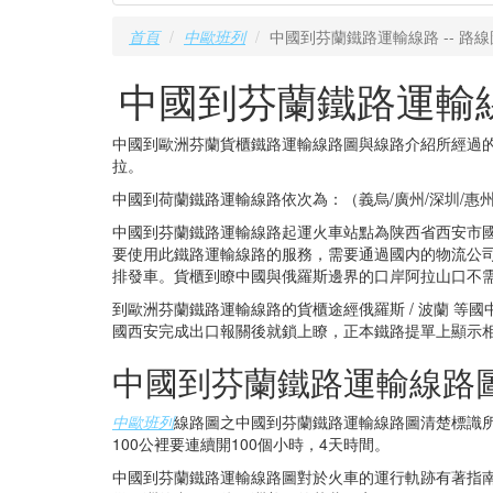
首頁
中歐班列
中國到芬蘭鐵路運輸線路 -- 路
中國到芬蘭鐵路運輸線
中國到歐洲芬蘭貨櫃鐵路運輸線路圖與線路介紹所經過
拉。
中國到荷蘭鐵路運輸線路依次為：（義烏/廣州/深圳/惠州/東莞
中國到芬蘭鐵路運輸線路起運火車站點為陕西省西安市國
要使用此鐵路運輸線路的服務，需要通過國内的物流公
排發車。貨櫃到瞭中國與俄羅斯邊界的口岸阿拉山口不
到歐洲芬蘭鐵路運輸線路的貨櫃途經俄羅斯 / 波蘭 
國西安完成出口報關後就鎖上瞭，正本鐵路提單上顯示
中國到芬蘭鐵路運輸線路
中歐班列
線路圖之中國到芬蘭鐵路運輸線路圖清楚標識所
100公裡要連續開100個小時，4天時間。
中國到芬蘭鐵路運輸線路圖對於火車的運行軌跡有著指