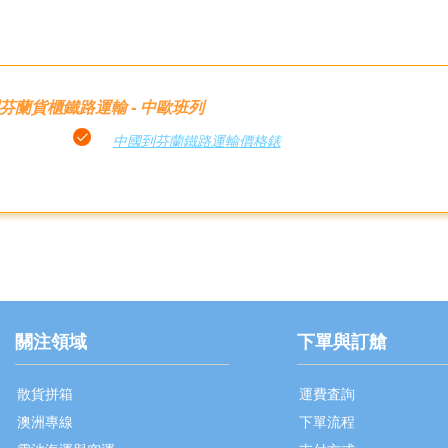
芬蘭貨櫃鐵路運輸 - 中歐班列
中國到芬蘭鐵路運輸價格錶
關注領域
下單與訂艙
散貨拼箱
運費査詢
澳洲專線
下單流程