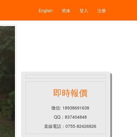
English
简体
登入
注册
即時報價
微信: 18938691638
QQ：837404848
直線電話：0755-82426826