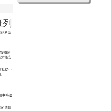
班列
車站科沃
送貨物需
後才能安
號碼從中
箱。
開車時速
樣的路線