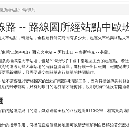
線圖所經站點中歐班列
路 -- 路線圖所經站點中歐
的火車站點，轉運站，全程運行所花時間有多少天，起運火車站與終點火
/上海/中山）西安火車站 -- 阿拉山口 -- 多斯特克 -- 芬蘭。
際貨櫃鐵路火車站場，也是“中歐班列”中國中部地區主要的起運點。發
司貨物運送到些火車站場的海關監管倉庫，進行統一出口報關，報關完成
需要重新報關，只需要遞交轉關單進行簡單的轉關操作。
等國中途不需要進行所經國家的進出口報關與清關工作，因為貨櫃號碼與封條
相應的封條號碼，只有到瞭目的地芬蘭才能剪掉，說明貨物中途没有開過
圖
有的起運港與目的港，鐵路運輸全程的路程超過9110公裡，相當於高速
南針的指示作用，司機便宜這個鐵路地圖可以清楚瞭解到自己將沿著怎麼