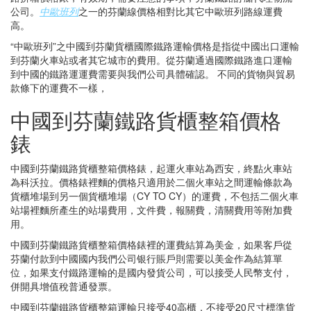
公司。
中歐班列
之一的芬蘭線價格相對比其它中歐班列路線運費
高。
“中歐班列”之中國到芬蘭貨櫃國際鐵路運輸價格是指從中國出口運輸
到芬蘭火車站或者其它城市的費用。從芬蘭通過國際鐵路進口運輸
到中國的鐵路運運費需要與我們公司具體確認。 不同的貨物與貿易
款條下的運費不一樣，
中國到芬蘭鐵路貨櫃整箱價格
錶
中國到芬蘭鐵路貨櫃整箱價格錶，起運火車站為西安，終點火車站
為科沃拉。價格錶裡麵的價格只適用於二個火車站之間運輸條款為
貨櫃堆場到另一個貨櫃堆場（CY TO CY）的運費，不包括二個火車
站場裡麵所產生的站場費用，文件費，報關費，清關費用等附加費
用。
中國到芬蘭鐵路貨櫃整箱價格錶裡的運費結算為美金，如果客戶從
芬蘭付款到中國國内我們公司银行賬戶則需要以美金作為結算單
位，如果支付鐵路運輸的是國内發貨公司，可以接受人民幣支付，
併開具增值稅普通發票。
中國到芬蘭鐵路貨櫃整箱運輸只接受40高櫃，不接受20尺寸標準貨