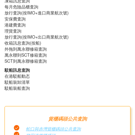
凍箱訊息査詢
每月危險品櫃査詢
放行査詢(按IMO+進口商業航次號)
安保費査詢
港建費査詢
理貨査詢
放行査詢(按IMO+出口商業航次號)
收箱訊息査詢(按船)
外拖到萬永聯修箱査詢
萬永聯到SCT修箱査詢
SCT到萬永聯修箱査詢
駁船訊息査詢
在港駁船動态
駁船裝卸清單
駁船裝船査詢
貨櫃碼頭公共査詢
蛇口與赤灣貨櫃碼頭公共査詢