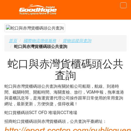
首頁
國際物流增值服務
貨物追蹤與査詢
蛇口與赤灣貨櫃碼頭公共査詢
蛇口與赤灣貨櫃碼頭公共
査詢
蛇口與赤灣貨櫃碼頭公共査詢有關於船公司船期，航線、到港時
間、截關時間、開船時間、海關査檢、放行，VGM申報，拖車進港
與還櫃訊息等，是海運貨運代理公司操作跟單日常使用的常用査詢
網址，最新更新，方便快捷，值得收藏！
蛇口貨櫃碼頭SCT OFD 堆場與CCT堆場
招商蛇口貨櫃碼頭與赤灣貨櫃碼頭，公共査詢平臺網址：
http://eport.scctcn.com/publicq