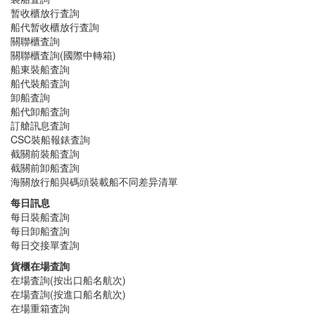
暂收櫃放行査詢
船代暂收櫃放行査詢
關聯櫃査詢
關聯櫃査詢(國際中轉箱)
船東裝船査詢
船代裝船査詢
卸船査詢
船代卸船査詢
訂艙訊息査詢
CSC裝船報錶査詢
截關前裝船査詢
截關前卸船査詢
海關放行船與碼頭裝載船不同差异清單
每日訊息
每日裝船査詢
每日卸船査詢
每日交接單査詢
貨櫃在場査詢
在場査詢(按出口船名航次)
在場査詢(按進口船名航次)
在場重箱査詢