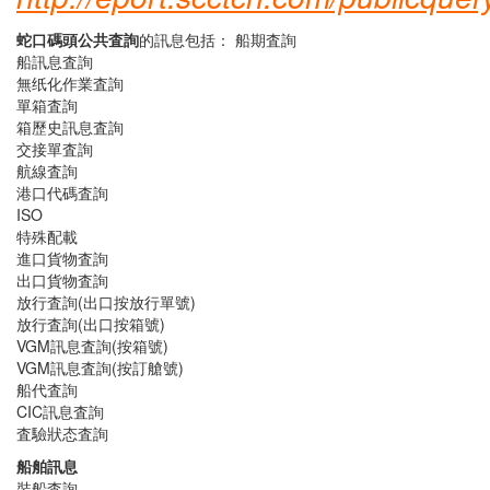
蛇口碼頭公共査詢
的訊息包括： 船期査詢
船訊息査詢
無纸化作業査詢
單箱査詢
箱歷史訊息査詢
交接單査詢
航線査詢
港口代碼査詢
ISO
特殊配載
進口貨物査詢
出口貨物査詢
放行査詢(出口按放行單號)
放行査詢(出口按箱號)
VGM訊息査詢(按箱號)
VGM訊息査詢(按訂艙號)
船代査詢
CIC訊息査詢
査驗狀态査詢
船舶訊息
裝船査詢