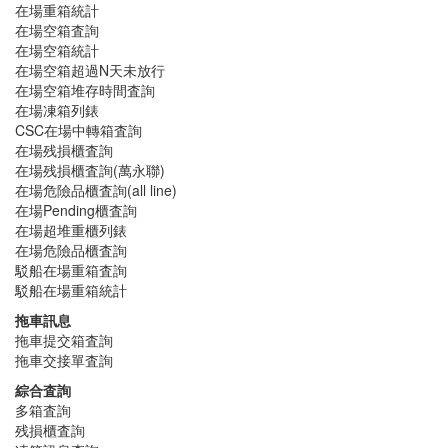
在場重箱統計
在場空箱査詢
在場空箱統計
在場空箱超過N天未放行
在場空箱堆存時間査詢
在場凍箱列錶
CSC在場中轉箱査詢
在場残損櫃査詢
在場残損櫃査詢(萬永聯)
在場危險品櫃査詢(all line)
在場Pending櫃査詢
在場超堆重櫃列錶
在場危險品櫃査詢
駁船在場重箱査詢
駁船在場重箱統計
拖車訊息
拖車提交箱査詢
拖車交接單査詢
綜合査詢
多箱査詢
残損櫃査詢