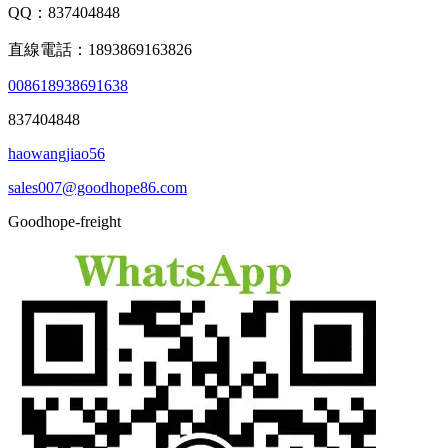
QQ：837404848
直線電話：1893869163826
008618938691638
837404848
haowangjiao56
sales007@goodhope86.com
Goodhope-freight