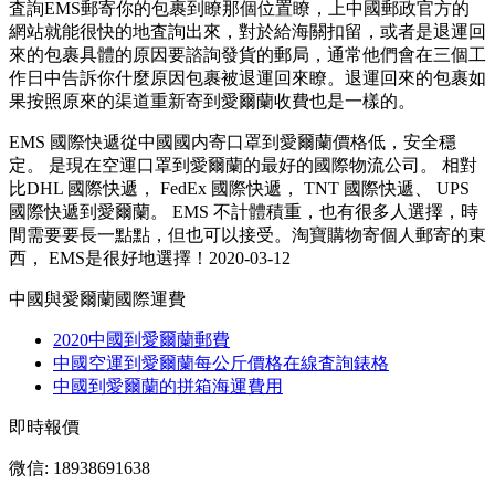
査詢EMS郵寄你的包裹到瞭那個位置瞭，上中國郵政官方的
網站就能很快的地査詢出來，對於給海關扣留，或者是退運回
來的包裹具體的原因要諮詢發貨的郵局，通常他們會在三個工
作日中告訴你什麼原因包裹被退運回來瞭。退運回來的包裹如
果按照原來的渠道重新寄到愛爾蘭收費也是一樣的。
EMS 國際快遞從中國國内寄口罩到愛爾蘭價格低，安全穩
定。 是現在空運口罩到愛爾蘭的最好的國際物流公司。 相對
比DHL 國際快遞， FedEx 國際快遞， TNT 國際快遞、 UPS
國際快遞到愛爾蘭。 EMS 不計體積重，也有很多人選擇，時
間需要要長一點點，但也可以接受。淘寶購物寄個人郵寄的東
西， EMS是很好地選擇！2020-03-12
中國與愛爾蘭國際運費
2020中國到愛爾蘭郵費
中國空運到愛爾蘭每公斤價格在線査詢錶格
中國到愛爾蘭的拼箱海運費用
即時報價
微信: 18938691638