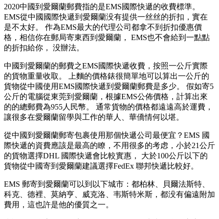
2020中國到愛爾蘭郵費指的是EMS國際快遞的收費標準。
EMS從中國國際快遞到愛爾蘭没有提供一丝丝的折扣，實在
是不太好。 作為EMS最大的代理公司都拿不到折扣優惠價
格，相信你在郵局寄東西到愛爾蘭， EMS也不會給到一點點
的折扣給你， 没辦法。
中國到愛爾蘭的郵費之EMS國際快遞收費，按照一公斤實際
的貨物重量收取。 上麵的價格錶很簡單地可以算出一公斤的
貨物從中國使用EMS國際快遞到愛爾蘭郵費是多少。 假如寄5
公斤的電腦從東莞到愛爾蘭，根據EMS公佈價格，計算出來
的的總郵費為955人民幣。 通常貨物的價格都遠遠高於運費，
讓很多在愛爾蘭留學與工作的華人、華僑情何以堪。
從中國到愛爾蘭郵寄包裹使用那個快遞公司最便宜？EMS 國
際快遞的資費應該是最高的瞭，不用很多的考虑，小於21公斤
的貨物選擇DHL 國際快遞會比較實惠， 大於100公斤以下的
貨物從中國寄到愛爾蘭建議選擇FedEx 聯邦快遞比較好。
EMS 郵寄到愛爾蘭可以到以下城市：都柏林、貝爾法斯特、
科克、德裡、莫納亨、威克洛、韦斯特米斯，都没有偏遠附加
費用，這也許是他的優質之一。