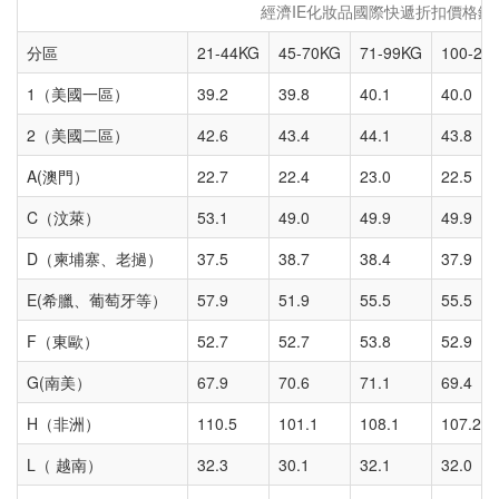
經濟IE化妝品國際快遞折扣價格錶 
分區
21-44KG
45-70KG
71-99KG
100-29
1（美國一區）
39.2
39.8
40.1
40.0
2（美國二區）
42.6
43.4
44.1
43.8
A(澳門）
22.7
22.4
23.0
22.5
C（汶萊）
53.1
49.0
49.9
49.9
D（柬埔寨、老撾）
37.5
38.7
38.4
37.9
E(希臘、葡萄牙等）
57.9
51.9
55.5
55.5
F（東歐）
52.7
52.7
53.8
52.9
G(南美）
67.9
70.6
71.1
69.4
H（非洲）
110.5
101.1
108.1
107.2
L（ 越南）
32.3
30.1
32.1
32.0