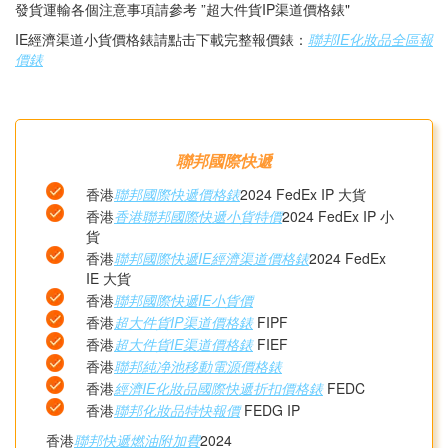
發貨運輸各個注意事項請參考 ”超大件貨IP渠道價格錶"
IE經濟渠道小貨價格錶請點击下載完整報價錶：
聯邦IE化妝品全區報
價錶
聯邦國際快遞
香港
聯邦國際快遞價格錶
2024 FedEx IP 大貨
香港
香港聯邦國際快遞小貨特價
2024 FedEx IP 小
貨
香港
聯邦國際快遞IE經濟渠道價格錶
2024 FedEx
IE 大貨
香港
聯邦國際快遞IE小貨價
香港
超大件貨IP渠道價格錶
FIPF
香港
超大件貨IE渠道價格錶
FIEF
香港
聯邦純净池移動電源價格錶
香港
經濟IE化妝品國際快遞折扣價格錶
FEDC
香港
聯邦化妝品特快報價
FEDG IP
香港
聯邦快遞燃油附加費
2024