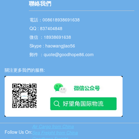
聯絡我們
電話：008618938691638
QQ : 837404848
微信 ：18938691638
Skype : haowangjiao56
郵件 ：quote@goodhope86.com
關注更多我們的服務:
Air Cargo from China
Follow Us On:
Sea Freight from China
Goodhope Freight