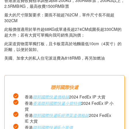
香港派送費收費標準調整為68-200KG，350RMB/票，200KG以上，
2.5RMB/KG，最高收費1500RMB/票
最大的尺寸限製要求：圍長不能超762CM，單件尺寸長不能超
302CM
此報價僅適用於單件超68KG或單邊長超274CM或圍長超330CM的
超大件；若有大貨可單獨向我司銷售員詢價；
此渠道貨物需單獨打板，且卡板需高於地麵最低10cm（4英寸）的
距離，以便於裝卸。
美國、加拿大的私人住宅派送費為818RMB，再另加燃油
聯邦國際快遞
香港
聯邦國際快遞價格錶
2024 FedEx IP 大貨
香港
香港聯邦國際快遞小貨特價
2024 FedEx IP 小
貨
香港
聯邦國際快遞IE經濟渠道價格錶
2024 FedEx
IE 大貨
香港
聯邦國際快遞IE小貨價