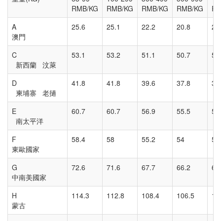
RMB/KG
RMB/KG
RMB/KG
RMB/KG
RM
A
25.6
25.1
22.2
20.8
20
澳門
C
53.1
53.2
51.1
50.7
50
新西蘭 汶萊
D
41.8
41.8
39.6
37.8
37
柬埔寨 老撾
E
60.7
60.7
56.9
55.5
54
南太平洋
F
58.4
58
55.2
54
53
東歐國家
G
72.6
71.6
67.7
66.2
65
中南美國家
H
114.3
112.8
108.4
106.5
10
蒙古