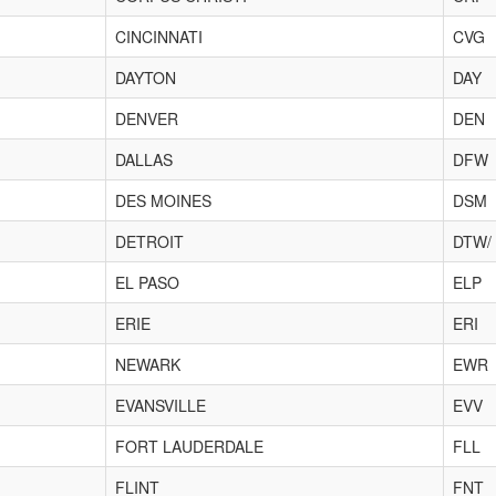
CINCINNATI
CVG
DAYTON
DAY
DENVER
DEN
DALLAS
DFW
DES MOINES
DSM
DETROIT
DTW/
EL PASO
ELP
ERIE
ERI
NEWARK
EWR
EVANSVILLE
EVV
FORT LAUDERDALE
FLL
FLINT
FNT