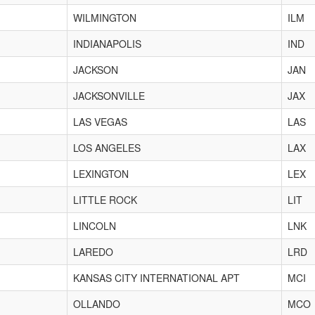
WILMINGTON
ILM
INDIANAPOLIS
IND
JACKSON
JAN
JACKSONVILLE
JAX
LAS VEGAS
LAS
LOS ANGELES
LAX
LEXINGTON
LEX
LITTLE ROCK
LIT
LINCOLN
LNK
LAREDO
LRD
KANSAS CITY INTERNATIONAL APT
MCI
OLLANDO
MCO