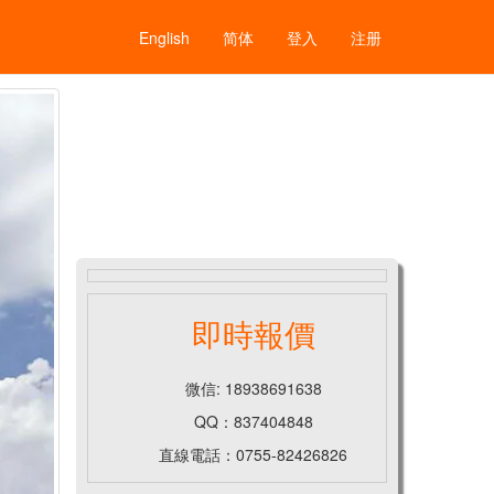
English
简体
登入
注册
即時報價
微信: 18938691638
QQ：837404848
直線電話：0755-82426826