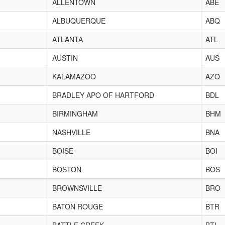
ALLENTOWN
ABE
ALBUQUERQUE
ABQ
ATLANTA
ATL
AUSTIN
AUS
KALAMAZOO
AZO
BRADLEY APO OF HARTFORD
BDL
BIRMINGHAM
BHM
NASHVILLE
BNA
BOISE
BOI
BOSTON
BOS
BROWNSVILLE
BRO
BATON ROUGE
BTR
BATTLE CREEK
BTL