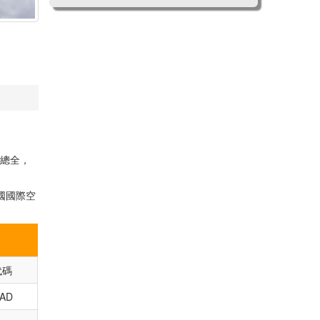
錶總全，
國國際空
代碼
IAD