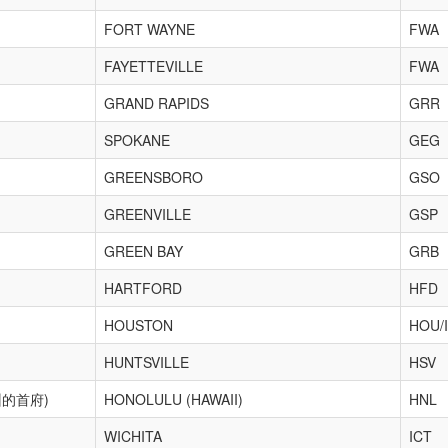
FORT WAYNE
FWA
FAYETTEVILLE
FWA
GRAND RAPIDS
GRR
SPOKANE
GEG
GREENSBORO
GSO
GREENVILLE
GSP
GREEN BAY
GRB
HARTFORD
HFD
HOUSTON
HOU/
HUNTSVILLE
HSV
的首府)
HONOLULU (HAWAII)
HNL
WICHITA
ICT