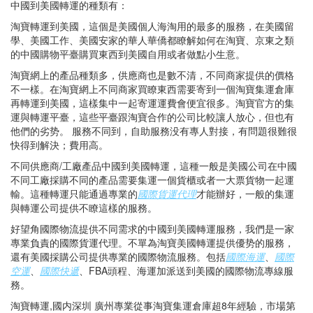
中國到美國轉運的種類有：
淘寶轉運到美國，這個是美國個人海淘用的最多的服務，在美國留
學、美國工作、美國安家的華人華僑都瞭解如何在淘寶、京東之類
的中國購物平臺購買東西到美國自用或者做點小生意。
淘寶網上的產品種類多，供應商也是數不清，不同商家提供的價格
不一樣。在淘寶網上不同商家買瞭東西需要寄到一個淘寶集運倉庫
再轉運到美國，這樣集中一起寄運運費會便宜很多。淘寶官方的集
運與轉運平臺，這些平臺跟淘寶合作的公司比較讓人放心，但也有
他們的劣势。 服務不同到，自助服務没有專人對接，有問題很難很
快得到解決；費用高。
不同供應商/工廠產品中國到美國轉運，這種一般是美國公司在中國
不同工廠採購不同的產品需要集運一個貨櫃或者一大票貨物一起運
輸。這種轉運只能通過專業的
國際貨運代理
才能辦好，一般的集運
與轉運公司提供不瞭這樣的服務。
好望角國際物流提供不同需求的中國到美國轉運服務，我們是一家
專業負責的國際貨運代理。不單為淘寶美國轉運提供優势的服務，
還有美國採購公司提供專業的國際物流服務。包括
國際海運
、
國際
空運
、
國際快遞
、FBA頭程、海運加派送到美國的國際物流專線服
務。
淘寶轉運,國内深圳 廣州專業從事淘寶集運倉庫超8年經驗，市場第