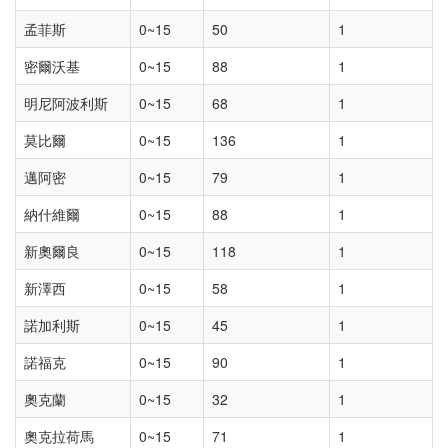
孟菲斯
0~15
50
1
密爾沃基
0~15
88
1
明尼阿波利斯
0~15
68
1
莫比爾
0~15
136
1
邁阿密
0~15
79
1
納什維爾
0~15
88
1
新奧爾良
0~15
118
1
新澤西
0~15
58
1
諾加利斯
0~15
45
1
諾福克
0~15
90
1
奧克蘭
0~15
32
1
奧克拉荷馬
0~15
71
1