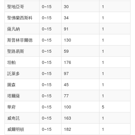
聖地亞哥
0~15
30
1
聖佛蘭西斯科
0~15
34
1
薩凡納
0~15
91
1
斯普林菲爾德
0~15
130
1
聖路易斯
0~15
59
1
坦帕
0~15
176
1
託萊多
0~15
97
1
圖森
0~15
45
1
塔爾薩
0~15
77
1
華府
0~15
100
5
威奇託
0~15
163
1
威爾明頓
0~15
182
1