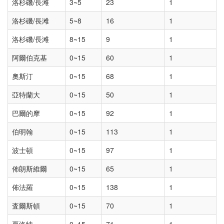
洛杉磯/長滩
3~5
23
1
洛杉磯/長滩
5~8
16
1
洛杉磯/長滩
8~15
9
1
阿爾伯克基
0~15
60
1
奧斯汀
0~15
68
1
亞特蘭大
0~15
50
1
巴爾的摩
0~15
92
1
伯明翰
0~15
113
1
波士頓
0~15
97
1
佈朗斯維爾
0~15
65
1
佈法羅
0~15
138
1
査爾斯頓
0~15
70
1