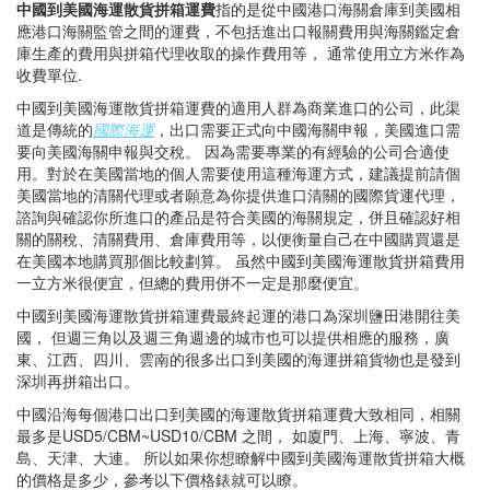
中國到美國海運散貨拼箱運費
指的是從中國港口海關倉庫到美國相
應港口海關監管之間的運費，不包括進出口報關費用與海關鑑定倉
庫生產的費用與拼箱代理收取的操作費用等， 通常使用立方米作為
收費單位.
中國到美國海運散貨拼箱運費的適用人群為商業進口的公司，此渠
道是傳統的
國際海運
，出口需要正式向中國海關申報，美國進口需
要向美國海關申報與交稅。 因為需要專業的有經驗的公司合適使
用。對於在美國當地的個人需要使用這種海運方式，建議提前請個
美國當地的清關代理或者願意為你提供進口清關的國際貨運代理，
諮詢與確認你所進口的產品是符合美國的海關規定，併且確認好相
關的關稅、清關費用、倉庫費用等，以便衡量自己在中國購買還是
在美國本地購買那個比較劃算。 虽然中國到美國海運散貨拼箱費用
一立方米很便宜，但總的費用併不一定是那麼便宜。
中國到美國海運散貨拼箱運費最終起運的港口為深圳鹽田港開往美
國， 但週三角以及週三角週邊的城市也可以提供相應的服務，廣
東、江西、四川、雲南的很多出口到美國的海運拼箱貨物也是發到
深圳再拼箱出口。
中國沿海每個港口出口到美國的海運散貨拼箱運費大致相同，相關
最多是USD5/CBM~USD10/CBM 之間， 如廈門、上海、寧波、青
島、天津、大連。 所以如果你想瞭解中國到美國海運散貨拼箱大概
的價格是多少，參考以下價格錶就可以瞭。