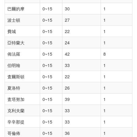
巴爾的摩
0~15
30
1
波士頓
0~15
27
1
費城
0~15
22
1
亞特蘭大
0~15
24
1
佈法羅
0~15
42
8
伯明翰
0~15
33
1
査爾斯頓
0~15
22
1
夏洛特
0~15
26
1
査塔努加
0~15
39
1
克利夫蘭
0~15
33
1
辛辛那提
0~15
33
1
哥倫佈
0~15
36
1