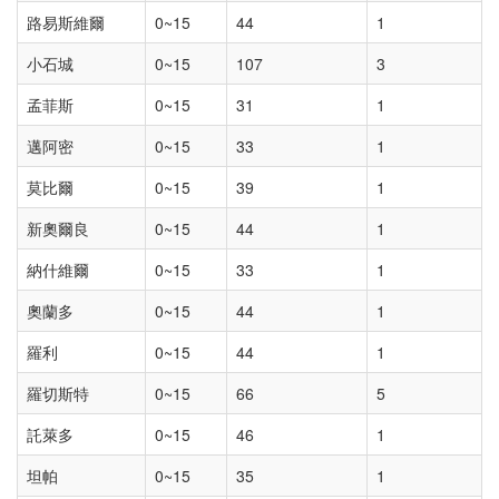
路易斯維爾
0~15
44
1
小石城
0~15
107
3
孟菲斯
0~15
31
1
邁阿密
0~15
33
1
莫比爾
0~15
39
1
新奧爾良
0~15
44
1
納什維爾
0~15
33
1
奧蘭多
0~15
44
1
羅利
0~15
44
1
羅切斯特
0~15
66
5
託萊多
0~15
46
1
坦帕
0~15
35
1