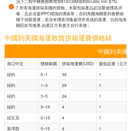
况下二程中轉費都將增加$10/CBM或800/LBS( min $75).
7.所有海運拼箱美國的貨物，木製包裝產品必須要做燻蒸消
毒，且必須蓋IPPC標識的燻蒸章，否則美國海關査到會整個
櫃子強製退運，若没有燻蒸消毒處理所造成的退運、目的地海
關罰款等後果,由委託方和貨主自行承擔；
中國到美國海運散貨拼箱運費價格錶
中國到美國
港口中文
體積範圍
拼箱海運費(USD)
最低起運（立方
紐約
0~1
36
1
紐約
1~3
29
1
紐約
3~5
24
1
紐約
5~15
4
1
紐瓦克
0~15
4
1
新澤西
0~15
4
1