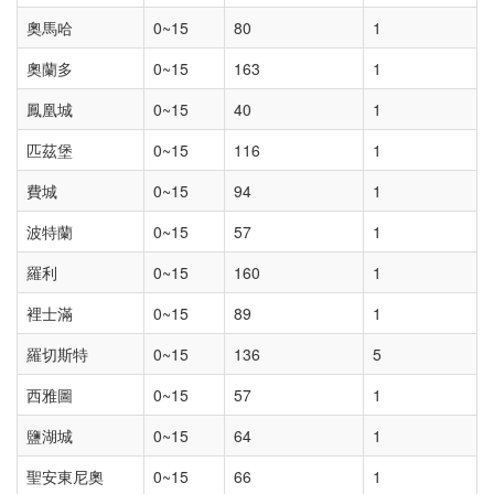
奧馬哈
0~15
80
1
奧蘭多
0~15
163
1
鳳凰城
0~15
40
1
匹茲堡
0~15
116
1
費城
0~15
94
1
波特蘭
0~15
57
1
羅利
0~15
160
1
裡士滿
0~15
89
1
羅切斯特
0~15
136
5
西雅圖
0~15
57
1
鹽湖城
0~15
64
1
聖安東尼奧
0~15
66
1