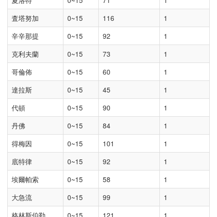
夏洛特
0~15
71
1
査塔努加
0~15
116
1
辛辛那提
0~15
92
1
克利夫蘭
0~15
73
1
哥倫佈
0~15
60
1
達拉斯
0~15
45
1
代頓
0~15
90
1
丹佛
0~15
84
1
得梅因
0~15
101
1
底特律
0~15
92
1
埃爾帕索
0~15
58
1
大急流
0~15
99
1
格林斯伯勒
0~15
121
1