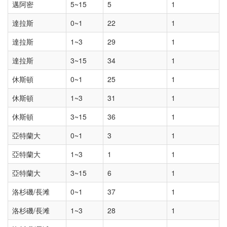
邁阿密
5~15
5
1
達拉斯
0~1
22
1
達拉斯
1~3
29
1
達拉斯
3~15
34
1
休斯頓
0~1
25
1
休斯頓
1~3
31
1
休斯頓
3~15
36
1
亞特蘭大
0~1
3
1
亞特蘭大
1~3
1
1
亞特蘭大
3~15
6
1
洛杉磯/長滩
0~1
37
1
洛杉磯/長滩
1~3
28
1