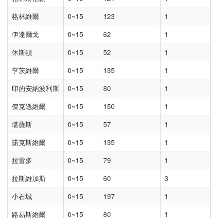
格林維爾
0~15
123
1
伊達爾戈
0~15
62
1
休斯頓
0~15
52
1
亨茨維爾
0~15
135
1
印的安納波利斯
0~15
80
1
傑克遜維爾
0~15
150
1
堪薩斯
0~15
57
1
諾克斯維爾
0~15
135
1
拉雷多
0~15
79
1
拉斯維加斯
0~15
60
3
小石城
0~15
197
1
路易斯維爾
0~15
80
1