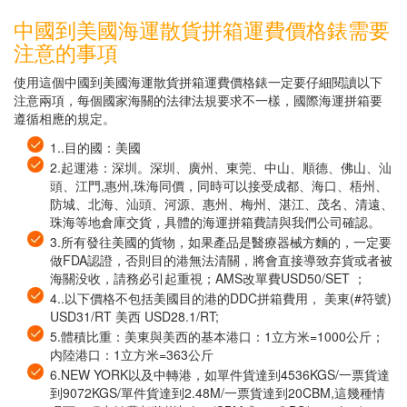
中國到美國海運散貨拼箱運費價格錶需要
注意的事項
使用這個中國到美國海運散貨拼箱運費價格錶一定要仔細閱讀以下
注意兩項，每個國家海關的法律法規要求不一樣，國際海運拼箱要
遵循相應的規定。
1..目的國：美國
2.起運港：深圳。深圳、廣州、東莞、中山、順德、佛山、汕
頭、江門,惠州,珠海同價，同時可以接受成都、海口、梧州、
防城、北海、汕頭、河源、惠州、梅州、湛江、茂名、清遠、
珠海等地倉庫交貨，具體的海運拼箱費請與我們公司確認。
3.所有發往美國的貨物，如果產品是醫療器械方麵的，一定要
做FDA認證，否則目的港無法清關，將會直接導致弃貨或者被
海關没收，請務必引起重視；AMS改單費USD50/SET ；
4..以下價格不包括美國目的港的DDC拼箱費用， 美東(#符號)
USD31/RT 美西 USD28.1/RT;
5.體積比重：美東與美西的基本港口：1立方米=1000公斤；
内陸港口：1立方米=363公斤
6.NEW YORK以及中轉港，如單件貨達到4536KGS/一票貨達
到9072KGS/單件貨達到2.48M/一票貨達到20CBM,這幾種情