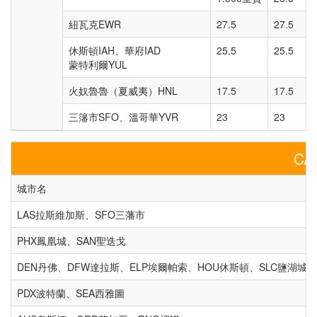
紐瓦克EWR
27.5
27.5
休斯頓IAH、華府IAD
25.5
25.5
蒙特利爾YUL
火奴魯魯（夏威夷）HNL
17.5
17.5
三籓市SFO、溫哥華YVR
23
23
C
城市名
LAS拉斯維加斯、SFO三藩市
PHX鳳凰城、SAN聖迭戈
DEN丹佛、DFW達拉斯、ELP埃爾帕索、HOU休斯頓、SLC鹽湖城、
PDX波特蘭、SEA西雅圖