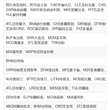
BDL佈雷德利、BOS波士頓、CAE哥倫比亞、CLE克利夫蘭、CVG
GSP格林維爾、IND印第安納波利斯、MKE密爾沃基、PIT匹茲堡、T
YUL蒙特利爾
ATL亞特蘭大、BNA納什維爾、CHS査爾斯頓、DAY戴頓、DTW底特
芝加哥ORD、ROC羅切斯特、SYR錫拉丘茲、YY
BUF佈法羅、GRR大急流、ME
MCO奧蘭多、STL聖路易斯、TPA坦帕
MIA邁阿密、MSP明尼阿波利斯
BHM伯明翰
CRP科帕斯克裡斯蒂、DFW達拉斯、MFE麥卡倫、MSY新奧爾良、
AUS奧斯汀、BTR巴吞魯日、LIT利特羅克、MO
ATL亞特蘭大、LRD拉雷多、MEM孟菲斯、TUL塔爾薩
DEN丹佛、ELP埃爾帕索、MCI堪薩斯、MIA邁阿密、
ABQ阿爾佈凱克、BHM伯明翰、ORD芝加哥、STL聖路易斯