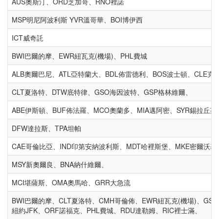
AUS奧斯汀、ORD芝加哥、RNO裡諾
MSP明尼阿波利斯 YVR溫哥華、BOI博伊西
ICT威奇託
BWI巴爾的摩、EWR紐瓦克(機場)、PHL費城
ALB奧爾巴尼、ATL亞特蘭大、BDL佈雷德利、B
CLT夏洛特、DTW底特律、GSO海因波特、GS
ABE伊斯頓、BUF佈法羅、MCO奧蘭多、MIA邁阿密、SYR錫拉丘茲
DFW達拉斯、TPA坦帕
CAE哥倫比亞、IND印第安納波利斯、MDT哈裡斯堡、MKE密爾沃基
MSY新奧爾良、BNA納什維爾、
MCI堪薩斯、OMA奧馬哈、GRR大急流
BWI巴爾的摩、CLT夏洛特、CMH哥倫佈、EWR紐瓦克(機場)、GS
紐約JFK、ORF諾福克、PHL費城、RDU達勒姆、RIC裡士滿、