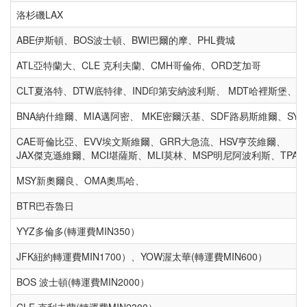
洛杉磯LAX
ABE伊斯頓、BOS波士頓、BWI巴爾的摩、PHL費城
ATL亞特蘭大、CLE 克利夫蘭、CMH哥倫佈、ORD芝加哥
CLT夏洛特、DTW底特律、IND印第安納波利斯、 MDT哈裡斯堡、P
BNA納什維爾、MIA邁阿密、 MKE密爾沃基、SDF路易斯維爾、SY
CAE哥倫比亞、EVV埃文斯維爾、GRR大急流、H
JAX傑克遜維爾、MCI堪薩斯、MLI莫林、MSP明尼阿波利斯、TPA
MSY新奧爾良、OMA奧馬
BTR巴吞魯日
YYZ多倫多(轉運費MIN350）
JFK紐約轉運費MIN1700）、YOW渥太華(轉運費MIN600）
BOS 波士頓(轉運費MIN2000）
CLE 克利夫蘭(轉運費MIN2300）