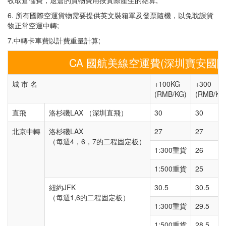
6. 所有國際空運貨物需要提供英文裝箱單及發票隨機，以免耽誤貨
物正常空運中轉;
7.中轉卡車費以計費重量計算;
CA 國航美線空運費(深圳寶安國際
城 市 名
+100KG
+300
(RMB/KG)
(RMB/KG
直飛
洛杉磯LAX （深圳直飛）
30
30
北京中轉
洛杉磯LAX
27
27
（每週4，6，7的二程固定板）
1:300重貨
26
1:500重貨
25
紐約JFK
30.5
30.5
（每週1,6的二程固定板）
1:300重貨
29.5
1:500重貨
28.5