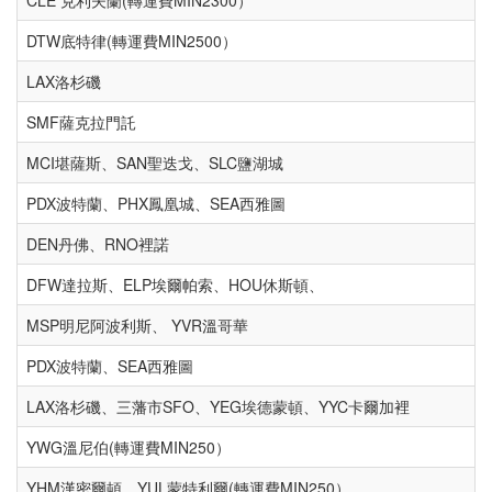
DTW底特律(轉運費MIN2500）
LAX洛杉磯
SMF薩克拉門託
MCI堪薩斯、SAN聖迭戈、SLC鹽湖城
PDX波特蘭、PHX鳳凰城、SEA西雅圖
DEN丹佛、RNO裡諾
DFW達拉斯、ELP埃爾帕索、HOU休斯頓、
MSP明尼阿波利斯、 YVR溫哥華
PDX波特蘭、SEA西雅圖
LAX洛杉磯、三藩市SFO、YEG埃德蒙頓、YYC卡爾加裡
YWG溫尼伯(轉運費MIN250）
YHM漢密爾頓、YUL蒙特利爾(轉運費MIN250）