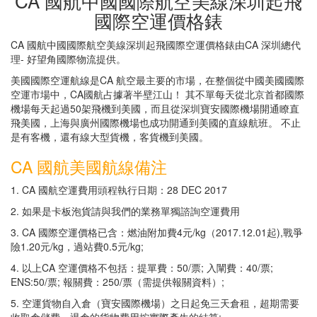
CA 國航中國國際航空美線深圳起飛
國際空運價格錶
CA 國航中國國際航空美線深圳起飛國際空運價格錶由CA 深圳總代
理- 好望角國際物流提供。
美國國際空運航線是CA 航空最主要的市場，在整個從中國美國國際
空運市場中，CA國航占據著半壁江山！ 其不單每天從北京首都國際
機場每天起過50架飛機到美國，而且從深圳寶安國際機場開通瞭直
飛美國，上海與廣州國際機場也成功開通到美國的直線航班。 不止
是有客機，還有線大型貨機，客貨機到美國。
CA 國航美國航線備注
1. CA 國航空運費用頭程執行日期：28 DEC 2017
2. 如果是卡板泡貨請與我們的業務單獨諮詢空運費用
3. CA 國際空運價格已含：燃油附加費4元/kg（2017.12.01起),戰爭
險1.20元/kg，過站費0.5元/kg;
4. 以上CA 空運價格不包括：提單費：50/票; 入闡費：40/票;
ENS:50/票; 報關費：250/票（需提供報關資料）;
5. 空運貨物自入倉（寶安國際機場）之日起免三天倉租，超期需要
收取倉儲費，退倉的貨物費用按實際產生的結算;