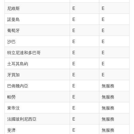
尼維斯
E
E
諾曼島
E
E
葡萄牙
E
E
沙巴
E
E
特立尼達和多巴哥
E
E
土耳其島屿
E
E
牙買加
E
E
巴佈幾内亞
E
無服務
帕勞
E
無服務
東帝汶
E
無服務
法國玻利尼西亞
E
無服務
斐濟
E
無服務