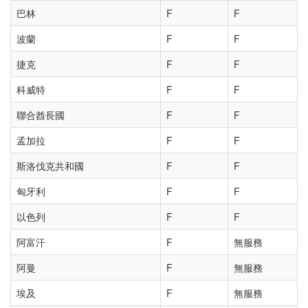
巴林
F
F
波蘭
F
F
捷克
F
F
科威特
F
F
聯合酋長國
F
F
孟加拉
F
F
斯洛伐克共和國
F
F
匈牙利
F
F
以色列
F
F
阿富汗
F
無服務
阿曼
F
無服務
埃及
F
無服務