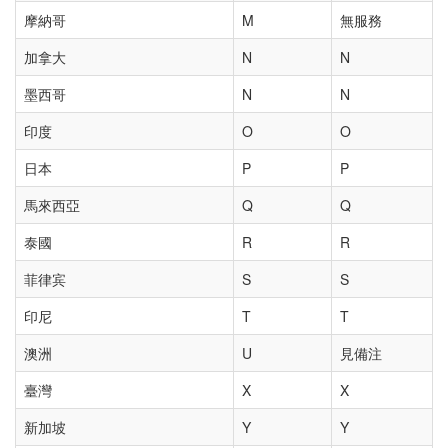
摩納哥
M
無服務
加拿大
N
N
墨西哥
N
N
印度
O
O
日本
P
P
馬來西亞
Q
Q
泰國
R
R
菲律宾
S
S
印尼
T
T
澳洲
U
見備注
臺灣
X
X
新加坡
Y
Y