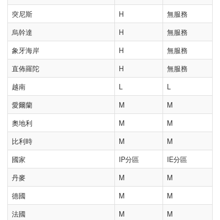
突尼斯
H
無服務
烏幹達
H
無服務
象牙海岸
H
無服務
直佈羅陀
H
無服務
越南
L
L
愛爾蘭
M
M
奧地利
M
M
比利時
M
M
國家
IP分區
IE分區
丹麥
M
M
德國
M
M
法國
M
M