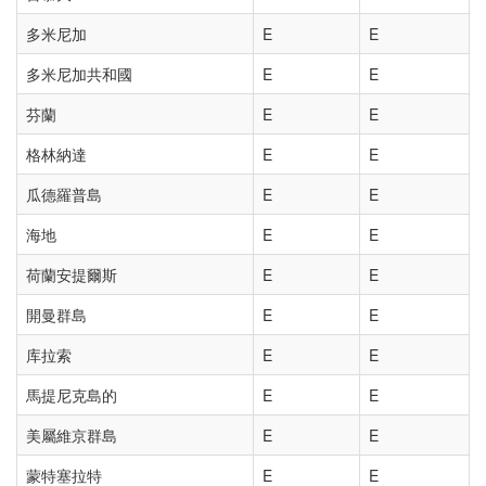
多米尼加
E
E
多米尼加共和國
E
E
芬蘭
E
E
格林納達
E
E
瓜德羅普島
E
E
海地
E
E
荷蘭安提爾斯
E
E
開曼群島
E
E
库拉索
E
E
馬提尼克島的
E
E
美屬維京群島
E
E
蒙特塞拉特
E
E