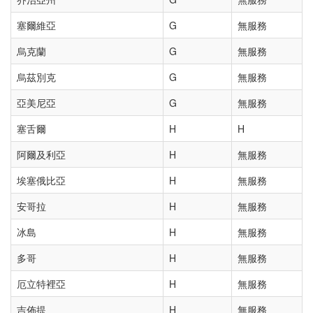
塞爾維亞
G
無服務
烏克蘭
G
無服務
烏茲別克
G
無服務
亞美尼亞
G
無服務
塞舌爾
H
H
阿爾及利亞
H
無服務
埃塞俄比亞
H
無服務
安哥拉
H
無服務
冰島
H
無服務
多哥
H
無服務
厄立特裡亞
H
無服務
吉佈提
H
無服務