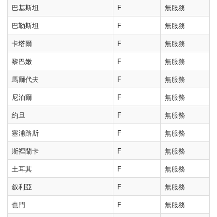
巴基斯坦
F
無服務
巴勒斯坦
F
無服務
卡塔爾
F
無服務
黎巴嫩
F
無服務
馬爾代夫
F
無服務
尼泊爾
F
無服務
約旦
F
無服務
塞浦路斯
F
無服務
斯裡蘭卡
F
無服務
土耳其
F
無服務
叙利亞
F
無服務
也門
F
無服務