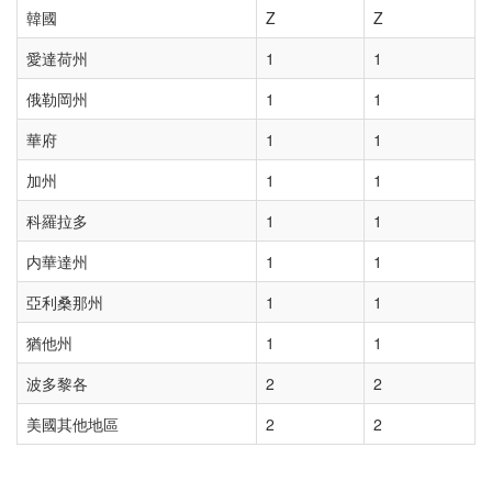
韓國
Z
Z
愛達荷州
1
1
俄勒岡州
1
1
華府
1
1
加州
1
1
科羅拉多
1
1
内華達州
1
1
亞利桑那州
1
1
猶他州
1
1
波多黎各
2
2
美國其他地區
2
2