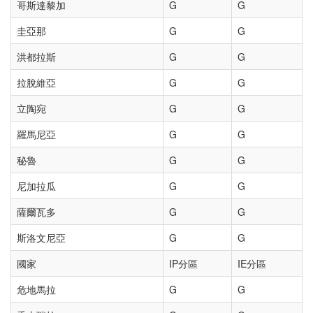
哥斯達黎加
G
G
圭亞那
G
G
洪都拉斯
G
G
拉脫維亞
G
G
立陶宛
G
G
羅馬尼亞
G
G
秘魯
G
G
尼加拉瓜
G
G
薩爾瓦多
G
G
斯洛文尼亞
G
G
國家
IP分區
IE分區
危地馬拉
G
G