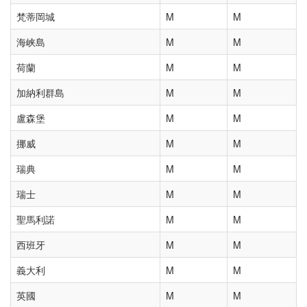
梵蒂岡城
M
M
海峡島
M
M
荷蘭
M
M
加納利群島
M
M
盧森堡
M
M
挪威
M
M
瑞典
M
M
瑞士
M
M
聖馬利諾
M
M
西班牙
M
M
義大利
M
M
英國
M
M