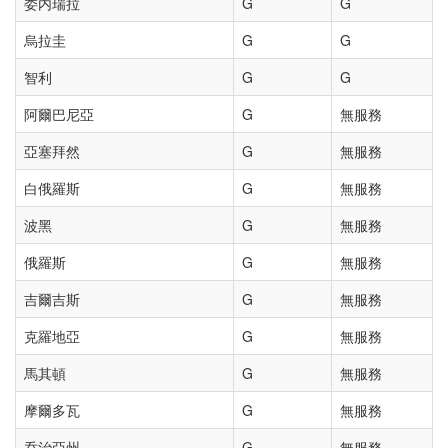
委内瑞拉
G
G
烏拉圭
G
G
智利
G
G
阿爾巴尼亞
G
無服務
亞塞拜然
G
無服務
白俄羅斯
G
無服務
波黑
G
無服務
俄羅斯
G
無服務
吉爾吉斯
G
無服務
克羅地亞
G
無服務
馬其頓
G
無服務
摩爾多瓦
G
無服務
乔治亞州
G
無服務