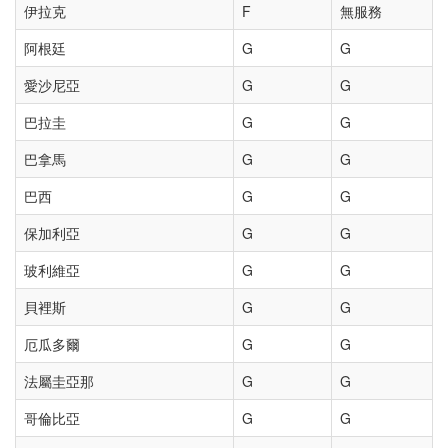
伊拉克
F
無服務
阿根廷
G
G
愛沙尼亞
G
G
巴拉圭
G
G
巴拿馬
G
G
巴西
G
G
保加利亞
G
G
玻利維亞
G
G
貝裡斯
G
G
厄瓜多爾
G
G
法屬圭亞那
G
G
哥倫比亞
G
G