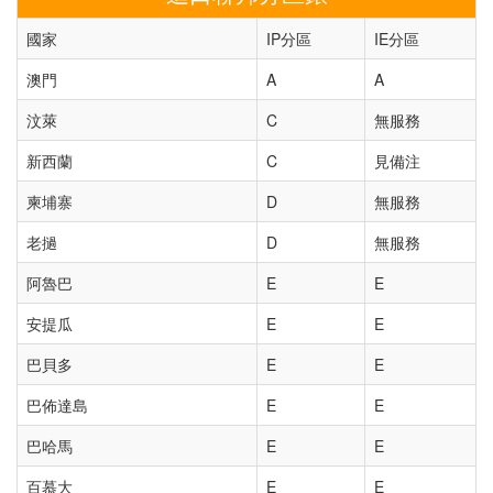
國家
IP分區
IE分區
澳門
A
A
汶萊
C
無服務
新西蘭
C
見備注
柬埔寨
D
無服務
老撾
D
無服務
阿魯巴
E
E
安提瓜
E
E
巴貝多
E
E
巴佈達島
E
E
巴哈馬
E
E
百慕大
E
E