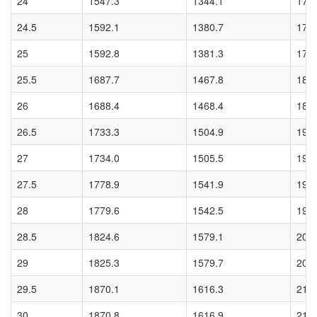
24
1547.3
1344.1
173
24.5
1592.1
1380.7
178
25
1592.8
1381.3
178
25.5
1687.7
1467.8
188
26
1688.4
1468.4
188
26.5
1733.3
1504.9
194
27
1734.0
1505.5
194
27.5
1778.9
1541.9
199
28
1779.6
1542.5
199
28.5
1824.6
1579.1
204
29
1825.3
1579.7
204
29.5
1870.1
1616.3
210
30
1870.8
1616.9
210