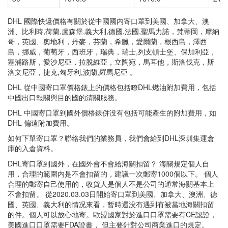
DHL 國際快遞價格有關於從中國國内寄口罩到美國、加拿大、澳
洲、比利時,荷蘭,盧森堡,義大利,德國,法國,聖馬力諾，梵蒂岡，摩納
哥，英國、奧地利，丹麥，芬蘭，希臘，愛爾蘭，根西島，澤西
島，挪威，葡萄牙，西班牙，瑞典，瑞士,列支頓士堡、保加利亞，
塞浦路斯，愛沙尼亞，拉脫維亞，立陶宛，馬耳他，斯洛伐克，斯
洛文尼亞，捷克,匈牙利,波蘭,羅馬尼亞 。
DHL 從中國寄口罩價格錶上的價格包括瞭DHL燃油附加費用，包括
中國出口報關與目的國的清關服務。
DHL 中國寄口罩到國外價格錶併没有包括可能產生的附加費用，如
DHL 偏遠附加費用。
如何下單寄口罩？聯絡我們的業務員，我們會給到DHL深圳集運倉
庫的入倉資料。
DHL寄口罩到國外，在國外會不會給海關扣留？ 海關規定個人自
用，合理的範圍内是不會扣留的，建議一次郵寄1000個以下。 個人
合理的郵寄自己使用的，收貨人是個人不是公司的通常海關基本上
不會扣留。 從2020.03.03日開始寄口罩到美國、加拿大、澳洲、德
國、英國、義大利的情况來看，暂時還没有遇到有被當地海關扣留
的件。個人可以放心地寄。歐盟國家對於進口口罩需要有CE認證，
美國進口口罩需要FDA證書， 但主要針對公司商業進口的規定。