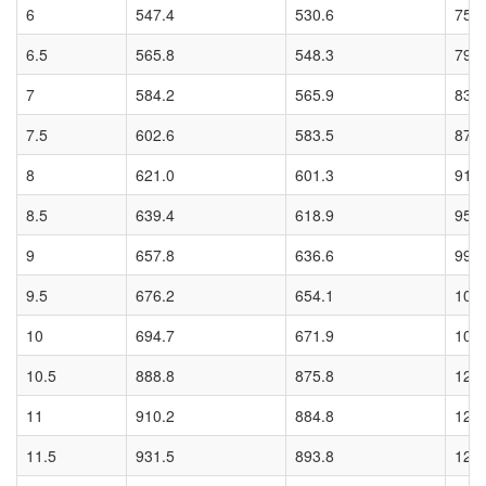
6
547.4
530.6
756
6.5
565.8
548.3
797
7
584.2
565.9
837
7.5
602.6
583.5
878
8
621.0
601.3
918
8.5
639.4
618.9
959
9
657.8
636.6
999
9.5
676.2
654.1
103
10
694.7
671.9
108
10.5
888.8
875.8
121
11
910.2
884.8
125
11.5
931.5
893.8
129