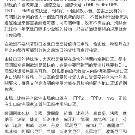
關稅的？國際海運、 國際空運、國際快遞（DHL FedEx UPS
TNT）、EMS國際快遞、E郵寶、中國郵政小包。答案是没有的！
海關對於單獨的個人一個進口有免費的限額， 不管你用什麼物流渠
道運輸過來都需要經過海關，向海關申報，没有不需要的。海關會
記錄你一年來進口瞭多少金額的貨物，只要超過瞭相關的規定就會
向你徵稅。
在歐洲不要想著對口罩進口發票貨值填低申報，偷逃稅，稅務局在3
年之内都有可能對於你之前進口的貨物再進行核査。
由於口罩的特殊性，大家都是希望在最快的時間内拿到口罩。從中
國國際空運到歐洲是最快的，這當中要門到門的雙清服務要數DHL
國際快遞服務最為可靠。 DHL提供瞭代收貨人向歐洲海關申請口罩
進口清關的服務，但口罩的質量與收貨人進口資質要符合當地的海
關要求，併且支付完海關的稅單才能在最短的時間内把口罩派送到
你家。
市場上比較符合歐洲市場的口罩有： FPP2 、 FPP3 、N95、正規
有出口歐洲國家資質的工廠生產的口罩。
歐洲國家包括：英國、愛爾蘭、荷蘭、比利時、盧森堡、法國、摩
納哥、波蘭、捷克、斯洛伐克、匈牙利、德國、奧地利、瑞士、芬
蘭、瑞典、挪威、冰島、丹麥 、羅馬尼亞、保加利亞、塞爾維亞、
馬其頓、阿爾巴尼亞、希臘、斯洛文尼亞、克羅地亞、波斯尼亞和