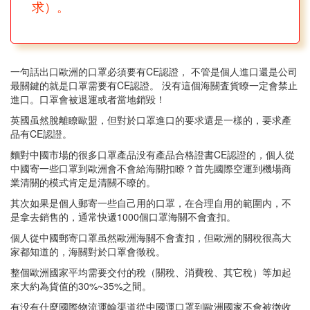
求）。
一句話出口歐洲的口罩必須要有CE認證， 不管是個人進口還是公司
最關鍵的就是口罩需要有CE認證。 没有這個海關査貨瞭一定會禁止
進口。口罩會被退運或者當地銷毀！
英國虽然脫離瞭歐盟，但對於口罩進口的要求還是一樣的，要求產
品有CE認證。
麵對中國市場的很多口罩產品没有產品合格證書CE認證的，個人從
中國寄一些口罩到歐洲會不會給海關扣瞭？首先國際空運到機場商
業清關的模式肯定是清關不瞭的。
其次如果是個人郵寄一些自己用的口罩，在合理自用的範圍内，不
是拿去銷售的，通常快遞1000個口罩海關不會査扣。
個人從中國郵寄口罩虽然歐洲海關不會査扣，但歐洲的關稅很高大
家都知道的，海關對於口罩會徵稅。
整個歐洲國家平均需要交付的稅（關稅、消費稅、其它稅）等加起
來大約為貨值的30%~35%之間。
有没有什麼國際物流運輸渠道從中國運口罩到歐洲國家不會被徵收