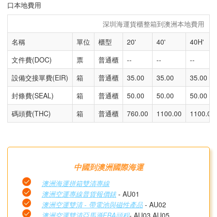
口本地費用
深圳海運貨櫃整箱到澳洲本地費用
名稱
單位
櫃型
20'
40'
40H'
文件費(DOC)
票
普通櫃
--
--
--
設備交接單費(EIR)
箱
普通櫃
35.00
35.00
35.00
封條費(SEAL)
箱
普通櫃
50.00
50.00
50.00
碼頭費(THC)
箱
普通櫃
760.00
1100.00
1100.00
中國到澳洲國際海運
澳洲海運拼箱雙清專線
澳洲空運專線普貨報價錶
- AU01
澳洲空運雙清 - 帶電池與磁性產品
- AU02
澳洲空運雙清亞馬遜FBA頭程
- AU03 AU05