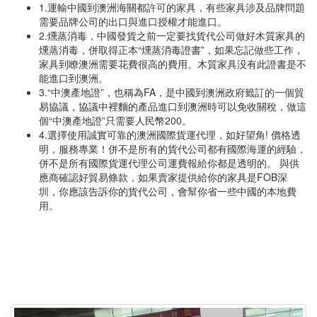
1.運輸中國到澳洲海關都許可的家具，有些家具涉及品牌問題
需要品牌公司的出口與進口授權才能進口。
2.燻蒸消毒，中國發貨之前一定要找貨代公司做好木質家具的
燻蒸消毒，併取得正本“燻蒸消毒證書”，如果忘記做些工作，
家具到瞭澳洲需要花費很高的費用。木質家具没有此證書是不
能進口到澳洲。
3.“中澳產地證”，也稱為FA，是中國到澳洲政府籤訂的一個貿
易協議，協議中裡麵的產品進口到澳洲時可以免收關稅，做這
個“中澳產地證”只需要人民幣200。
4.選擇使用誠實可靠的澳洲國際貨運代理，如好望角! 價格透
明，服務專業！併不是所有的貨代公司都有國際海運的經驗，
併不是所有國際貨運代理公司運費報給你都是透明的。 與供
應商確認好貿易條款，如果賣家提供給你的家具是FOB深
圳，你應該告訴你的貨代公司，會幫你省一些中國的本地費
用。