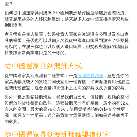
些？
如何從中國運家具到澳洲？中國到澳洲是跨國運輸屬於國際物流。
隨著越來越多的人移民到澳洲，越來越多人從中國直接採購家具運
到到澳洲。
家具很多是個人購買，如果收貨人買家在澳洲没有公司以及進口家
具的權限，是否也可以以個人名義從中國進口家具到澳洲？答案是
可以的，在澳洲你也可以以個人進口家具，但交稅與相關的清關資
料要跟正常商業進口是的一樣的。
從中國運家具到澳洲方式
從中國運家具到澳洲有二種方式：一是
海運散貨拼箱
，意思是你的
家具貨物跟彆人的貨物共同便宜用一個貨櫃，平摊海運費用,優點是
運費比較便宜，適合貨量和貨值不是太高的家具以及少量的家具。
另外一種是整箱貨櫃海運，就是我們自己包一個貨櫃，裡麵的空間
與所放的貨物都是自己的。這種貨櫃尺寸有好幾種，最小的有32立
方米的空間，最大的是76立方米，使用貨櫃整箱時效快安全性更
高，家具安全性更高，適合高貨值大貨量選擇，例如是運整個房子
的家具。
從中國運家具到澳洲那種渠道便宜