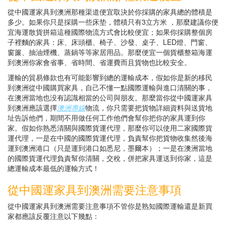
從中國運家具到澳洲那種渠道便宜取決於你採購的家具總的體積是
多少。如果你只是採購一些床垫，體積只有3立方米 ，那麼建議你便
宜海運散貨拼箱這種國際物流方式會比較便宜；如果你採購整個房
子裡麵的家具：床、床頭櫃、椅子、沙發、桌子、LED燈、門窗、
窗簾、抽油煙機、蒸鍋等等家居用品。那麼便宜一個貨櫃整箱海運
到澳洲你家會省事、省時間、省運費而且貨物也比較安全。
運輸的貿易條款也有可能影響到總的運輸成本，假如你是新的移民
到澳洲從中國購買家具，自己不懂一點國際運輸與進口清關的事，
在澳洲當地也没有認識相當的公司與朋友。那麼當你從中國運家具
到澳洲應該選擇
澳洲專線
物流，你只需要把貨物詳細資料與送貨地
址告訴他們，期間不用做任何工作他們會幫你把你的家具運到你
家。假如你熟悉清關與國際貨運代理，那麼你可以使用二家國際貨
運代理，一是在中國的國際貨運代理，負責幫你把貨物收集然後海
運到澳洲港口（只是運到港口如悉尼，墨爾本）；一是在澳洲當地
的國際貨運代理負責幫你清關，交稅，併把家具運送到你家，這是
總運輸成本最低的運輸方式！
從中國運家具到澳洲需要注意事項
從中國運家具到澳洲需要注意事項不管你是熟知國際運輸還是新買
家都應該反覆注意以下幾點：