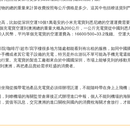
貨物的總的重量來計算收費按照每公斤價格是多少。這其中包括瞭送貨到
高，比如從深圳空運10個1萬毫安的小米充電寶到悉尼總的空運運費需
00個充電寶空運到澳洲總的重量大概為200公斤，一公斤充電寶從中國到悉
00人民幣，平均單個充電寶的空運運費為：16600/500=33.2塊錢。 空運
電影院/咖啡厅/超市/寫字樓很多地方隨處都能看到有出租的服務，如同中國
外手機或者其它電子設備的充電，特另是外出游玩不單可能為手機充電還
的行業。充電寶的製造工廠都來自於中國國深圳，市場上能够見到的移動
寶到澳洲，再把產品賣給需求旺盛的消費者。
乘坐飛從攜帶電池產品充電寶必須得辦理託運，不能隨時帶在身上上飛機
場，到瞭機場的海關監管倉庫後正式辦理進口申報，個人不能到機場的海
量，貨值等訊息，交完澳洲的進口關稅與國内的消費稅海關才會放行，才