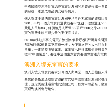
中國國際空運移動電源充電寶到澳洲的運費是根據一票
的關稅，電池危險品的安檢等費用。
個人寄運少量的寶電寶到澳洲平均單件充電寶的運費比較
960，平均一個充電寶的運費就要96塊錢；假如運送5
費是人民幣83，總價格是人民幣83/公斤*200公斤=166
寶的運費比較空運少量的要便宜很多。
2019年移動共享充電寶在澳洲各個餐厅/酒店/圖書馆/
都能借到移動共享充電寶一樣，方便瞭旅行的人出門在
音箱，手電筒照明等充電。充電寶已經形成很值得投資
標有“中國製造”，要從事這個生意首先要國際空運充電
澳洲入境充電寶的要求
澳洲入境充電寶的要求分為個人與商業，個人是指個人
商業的是指通過航空貨運的方式從中國空運到澳洲的機
理，規定需要通過當地的清關公司，如實申報品名，數
寶運到澳洲進行銷售。