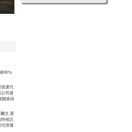
過90%
際貨運代
流公司接
清關派頭
爾文,霍
的時候託
運代理通