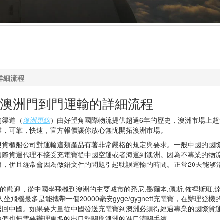
詳細流程
澳洲門到門運輸的詳細流程
的渠道（
澳洲專線
）由好望角國際物流提供超過6年的歷史，澳洲市場上超
業，可靠，快速，官方報價讓你放心無忧開拓澳洲市場。
與貨櫃船公司對運輸這類產品有著非常嚴格的規定與要求。一般中國的國
國際貨運代理不接受充電寶從中國空運或者海運到澳洲。因為不專業的物
，併且經常會因為做錯文件的問題引起耽誤運輸的時間。正常20天能够
友位的歡迎，從中國坐飛機到澳洲的主要城市的悉尼,墨爾本,佩斯,佈裡斯班,達
機最多是能攜帶一個20000毫安gyge/gygnett充電寶，在辦理登機
退回中國。如果要大量從中國發送充電寶到澳洲必須得經過專業的國際貨
他們也無需要辦理更多的出口報關與澳洲的進口清關手續。