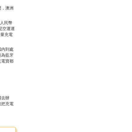
門，澳洲
要人民幣
尼空運運
大量充電
國内到處
能為藍牙
充電寶都
；
關去辦
能把充電