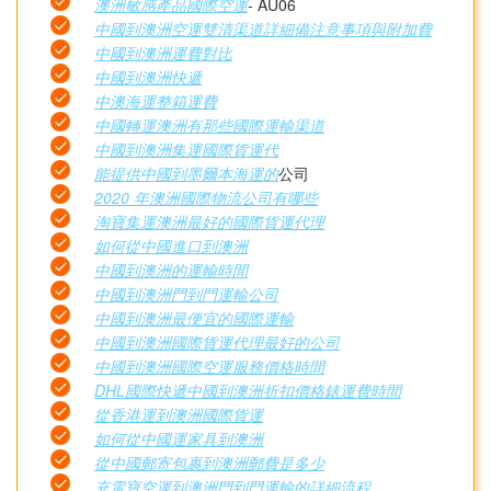
澳洲敏感產品國際空運
- AU06
中國到澳洲空運雙清渠道詳細備注意事項與附加費
中國到澳洲運費對比
中國到澳洲快遞
中澳海運整箱運費
中國轉運澳洲有那些國際運輸渠道
中國到澳洲集運國際貨運代
能提供中國到墨爾本海運的
公司
2020 年澳洲國際物流公司有哪些
淘寶集運澳洲最好的國際貨運代理
如何從中國進口到澳洲
中國到澳洲的運輸時間
中國到澳洲門到門運輸公司
中國到澳洲最便宜的國際運輸
中國到澳洲國際貨運代理最好的公司
中國到澳洲國際空運服務價格時間
DHL國際快遞中國到澳洲折扣價格錶運費時間
從香港運到澳洲國際貨運
如何從中國運家具到澳洲
從中國郵寄包裹到澳洲郵費是多少
充電寶空運到澳洲門到門運輸的詳細流程