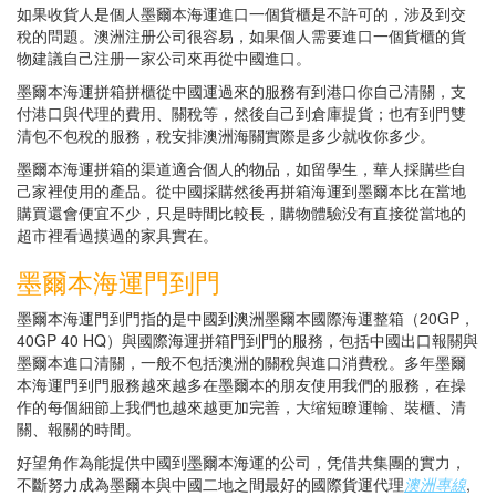
如果收貨人是個人墨爾本海運進口一個貨櫃是不許可的，涉及到交
稅的問題。澳洲注册公司很容易，如果個人需要進口一個貨櫃的貨
物建議自己注册一家公司來再從中國進口。
墨爾本海運拼箱拼櫃從中國運過來的服務有到港口你自己清關，支
付港口與代理的費用、關稅等，然後自己到倉庫提貨；也有到門雙
清包不包稅的服務，稅安排澳洲海關實際是多少就收你多少。
墨爾本海運拼箱的渠道適合個人的物品，如留學生，華人採購些自
己家裡使用的產品。從中國採購然後再拼箱海運到墨爾本比在當地
購買還會便宜不少，只是時間比較長，購物體驗没有直接從當地的
超市裡看過摸過的家具實在。
墨爾本海運門到門
墨爾本海運門到門指的是中國到澳洲墨爾本國際海運整箱（20GP，
40GP 40 HQ）與國際海運拼箱門到門的服務，包括中國出口報關與
墨爾本進口清關，一般不包括澳洲的關稅與進口消費稅。多年墨爾
本海運門到門服務越來越多在墨爾本的朋友使用我們的服務，在操
作的每個細節上我們也越來越更加完善，大缩短瞭運輸、裝櫃、清
關、報關的時間。
好望角作為能提供中國到墨爾本海運的公司，凭借共集團的實力，
不斷努力成為墨爾本與中國二地之間最好的國際貨運代理
澳洲專線
,