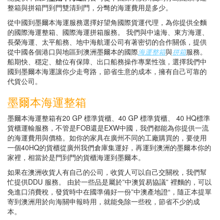
整箱與拼箱門到門雙清到門，分彆的海運費用是多少。
從中國到墨爾本海運服務選擇好望角國際貨運代理，為你提供全麵
的國際海運整箱、國際海運拼箱服務。 我們與中遠海、東方海運、
長榮海運、太平船務、地中海航運公司有著密切的合作關係，提供
從中國各個港口與地區到澳洲墨爾本的國際
海運整箱
與
拼箱
服務。
船期快、穩定、艙位有保障、出口船務操作專業性強，選擇我們中
國到墨爾本海運讓你少走弯路，節省生意的成本，擁有自己可靠的
代貨公司。
墨爾本海運整箱
墨爾本海運整箱有20 GP 標準貨櫃、40 GP 標準貨櫃、 40 HQ標準
貨櫃運輸服務，不管是FOB還是EXW中國，我們都能為你提供一流
的海運費用與價格。如你的家具在廣州不同的工廠購買的，要使用
一個40HQ的貨櫃從廣州我們倉庫集運好，再運到澳洲的墨爾本你的
家裡，相當於是門到門的貨櫃海運到墨爾本。
如果在澳洲收貨人有自己的公司，收貨人可以自己交關稅，我們幫
忙提供DDU 服務。 由於一些品是屬於”中澳貿易協議” 裡麵的，可以
免進口消費稅，發貨時中在國準備好一份”中澳產地證“，隨正本提單
寄到澳洲用於向海關申報時用，就能免除一些稅，節省不少的成
本。