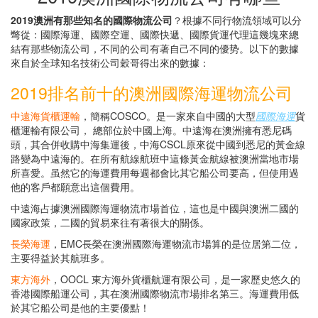
2019澳洲有那些知名的國際物流公司
？根據不同行物流領域可以分
彆從：國際海運、國際空運、國際快遞、國際貨運代理這幾塊來總
結有那些物流公司，不同的公司有著自己不同的優势。以下的數據
來自於全球知名技術公司穀哥得出來的數據：
2019排名前十的澳洲國際海運物流公司
中遠海貨櫃運輸
，簡稱COSCO。是一家來自中國的大型
國際海運
貨
櫃運輸有限公司， 總部位於中國上海。中遠海在澳洲擁有悉尼碼
頭，其合併收購中海集運後，中海CSCL原來從中國到悉尼的黃金線
路變為中遠海的。在所有航線航班中這條黃金航線被澳洲當地市場
所喜愛。虽然它的海運費用每週都會比其它船公司要高，但使用過
他的客戶都願意出這個費用。
中遠海占據澳洲國際海運物流市場首位，這也是中國與澳洲二國的
國家政策，二國的貿易來往有著很大的關係。
長榮海運
，EMC長榮在澳洲國際海運物流市場算的是位居第二位，
主要得益於其航班多。
東方海外
，OOCL 東方海外貨櫃航運有限公司，是一家歷史悠久的
香港國際船運公司，其在澳洲國際物流市場排名第三。海運費用低
於其它船公司是他的主要優點！