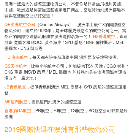
澳洲一些最大的國際空運物流公司。不管你是日常坐飛機到美國、
中國、歐洲還是你需從這些國家進口商品，空運貨物到澳洲都離不
開與這些航空巨頭打交道！
QF澳洲航空公司
（Qantas Airways），澳洲本土最牛X的國際航空
物流公司，建立於1920年，是全球歷史最悠久的航空公司之一。當
然它的國際空運物流服務在澳洲是排名第一的！
HX香港航空
，直達
航班 寬體客機到OOL 黃金海岸 / SYD 悉尼 / BNE 佈裡斯班 / MEL
墨爾本 / CNS 凱斯恩
HU 海南航空
，每天都有許多航班從中國 深圳西安等地飛澳洲。
GS天津航空
，比較小的航空公司，但能提供TSN 天津 / CGO 鄭州 /
CKG 重慶 到SYD 悉尼 / MEL 墨爾本 的服務也是在澳洲國際空運市
場占有一席之地！
JD青島航空
，提供青島到澳洲 MEL 墨爾本 SYD 悉尼的國際空運服
務。
MF廈門航空
，提供廈門到澳洲的國際空運
香港的GA航空
，PR航空，FJ航空，TG航空，SQ航空公司都算是到
澳洲
2019國際快遞在澳洲有那些物流公司