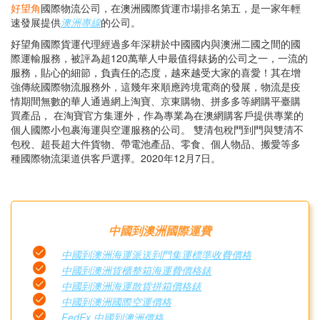
好望角
國際物流公司，在澳洲國際貨運市場排名第五，是一家年輕
速發展提供
澳洲專線
的公司。
好望角國際貨運代理經過多年深耕於中國國内與澳洲二國之間的國
際運輸服務，被評為超120萬華人中最值得錶扬的公司之一，一流的
服務，貼心的細節，負責任的态度，越來越受大家的喜愛！其在增
強傳統國際物流服務外，這幾年來順應跨境電商的發展，物流是疫
情期間無數的華人通過網上淘寶、京東購物、拼多多等網購平臺購
買產品， 在淘寶官方集運外，作為專業為在澳網購客戶提供專業的
個人國際小包裹海運與空運服務的公司。 雙清包稅門到門與雙清不
包稅、超長超大件貨物、帶電池產品、零食、個人物品、搬愛等多
種國際物流渠道供客戶選擇。2020年12月7日。
中國到澳洲國際運費
中國到澳洲海運派送到門集運標準收費價格
中國到澳洲貨櫃整箱海運費價格錶
中國到澳洲海運散貨拼箱價格錶
中國到澳洲國際空運價格
FedEx 中國到澳洲價格