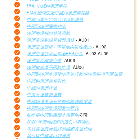
DHL 中國到澳洲價格
EMS 國際快遞中國到澳洲價格錶
中國到霍巴特物流線路與運費
中國到澳洲國際物流
澳洲海運拼箱雙清專線
澳洲空運專線普貨報價錶
- AU01
澳洲空運雙清 - 帶電池與磁性產品
- AU02
澳洲空運雙清亞馬遜FBA頭程
- AU03 AU05
澳洲電池國際空運
- AU06
澳洲敏感產品國際空運
- AU06
中國到澳洲空運雙清渠道詳細備注意事項與附加費
中國到澳洲運費對比
中國到澳洲快遞
中澳海運整箱運費
中國轉運澳洲有那些國際運輸渠道
中國到澳洲集運國際貨運代
能提供中國到墨爾本海運的
公司
2020 年澳洲國際物流公司有哪些
淘寶集運澳洲最好的國際貨運代理
如何從中國進口到澳洲