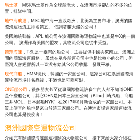
馬士基
，MSK馬士基作為全球船老大，在澳洲市場卻占的不多的位
置，排隊中間。
地中海航運
，MSC地中海一直以歐洲，北美為主要市場，澳洲的國
際海運物流主排名第五。 低調著赚大錢的公司！
美國總統郵輪，APL 船公司在澳洲國際海運物流中也算是牛X的一個
公司。 澳洲作為美國的盟友，其物流公司也從中受益。
德翔海運
，TSL是一臺灣的船公司，主要提供中國與東南亞、澳洲之
間的國際海運服務， 虽然在眾多船運公司中他是比較小的公司，但
臺灣人會經營所以一直没有給其它公司收購，發展平移。
現代商船
，HMM現代，韓國的一家船公司。這家公司在澳洲國際海
運物流市場排名靠後，不過也是可圈可點。
ONE船公司
，很多朋友甚至從事國際物流許多年的人都不知道ONE
是什麼船公司，其它OEN是日本三家船公司（Kline川崎汽船、商船
三井MOL、日本郵船NYK）在2017年6月新合成的一家船公司。本
質上便宜的船也是來自於這三家船公司。在澳洲市場這家船運物流
公司也算是佼佼者！
澳洲國際空運物流公司
介紹完有關國際海運船運相關的大物流公司，接下來給大家介紹在