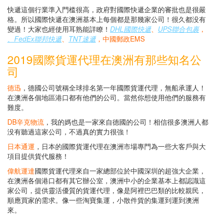
快遞這個行業準入門槛很高，政府對國際快遞企業的審批也是很嚴
格。所以國際快遞在澳洲基本上每個都是那幾家公司！很久都没有
變過！大家也經使用耳熟能詳瞭！
DHL國際快遞
、
UPS聯合包裹
，
、FedEx聯邦快遞
、
TNT速遞
，中國郵政EMS
2019國際貨運代理在澳洲有那些知名公
司
德迅
，德國公司號稱全球排名第一年國際貨運代理，無船承運人！
在澳洲各個地區港口都有他們的公司。當然你想使用他們的服務有
難度。
DB辛克物流
，我的媽也是一家來自德國的公司！相信很多澳洲人都
没有聽過這家公司，不過真的實力很強！
日本通運
，日本的國際貨運代理在澳洲市場專門為一些大客戶與大
項目提供貨代服務！
偉航運達
國際貨運代理來自一家總部位於中國深圳的超強大企業，
在澳洲各個港口都有其它辦公室，澳洲中小的企業基本上都認識這
家公司，提供靈活優質的貨運代理，像是阿裡巴巴類的比較親民，
順應買家的需求。像一些淘寶集運，小散件貨的集運到運到澳洲
來。