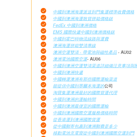
中國到澳洲海運派送到門集運標準收費價格
中國到澳洲海運散貨拼箱價格錶
FedEx 中國到澳洲價格
EMS 國際快遞中國到澳洲價格錶
中國到霍巴特物流線路與運費
澳洲海運拼箱雙清專線
澳洲空運雙清 - 帶電池與磁性產品
- AU02
澳洲電池國際空運
- AU06
中國到澳洲空運雙清渠道詳細備注意事項與
中國到澳洲快遞
中國轉運澳洲有那些國際運輸渠道
能提供中國到墨爾本海運的
公司
淘寶集運澳洲最好的國際貨運代理
中國到澳洲的運輸時間
中國到澳洲最便宜的國際運輸
中國到澳洲國際空運服務價格時間
從香港運到澳洲國際貨運
從中國郵寄包裹到澳洲郵費是多少
移動電池充電寶從中國到澳洲國際空運到門