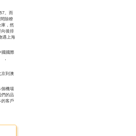
57。而
時間除瞭
倉庫，然
要向後排
物遇上海
中國國際
） ，
北京到澳
各個機場
我們的品
多的客戶