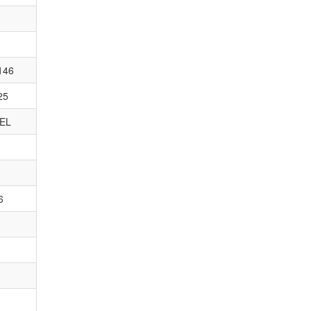
146
25
EL
6