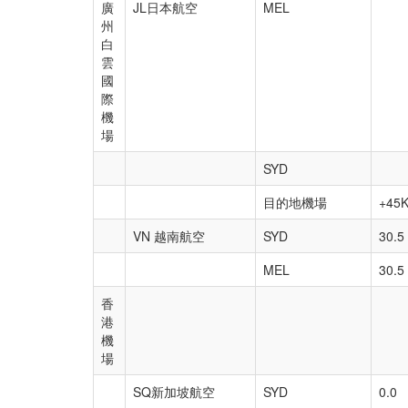
廣
JL日本航空
MEL
州
白
雲
國
際
機
場
SYD
目的地機場
+45
VN 越南航空
SYD
30.5
MEL
30.5
香
港
機
場
SQ新加坡航空
SYD
0.0