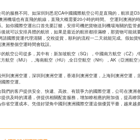
司的服務不同。如深圳到悉尼CA中國國際航空公司是直飛的，航班是D3
澳洲機場也有直飛的航線，直飛大概需要20小時的時間。 空運到澳洲的
係。如你國際空運出口首先要訂艙，安排司機把貨物送到機場海關的監管
示後就可以安排具體的航班，如果是最近的航班都排滿瞭，那貨物可能就
聘請國際貨運代理清關，交稅提貨，順利的流程一二天就能完成。假如貨
到澳洲整個空運時間會耽誤。
的航空公司從多，其中有：新加坡航空（SQ），中國南方航空（CZ）,
東方航空（MU），,海南航空（HU）,全日空航空（NH），AK（亞洲航空
廣州到澳洲空運，深圳到澳洲空運，香港到澳洲空運，上海到澳洲空運，
洲國際空運。
給我們的客戶提供安全、快遞、高效、有競爭力的國際空運，公司在澳洲
你提供及時的溝通，併提供相關配套服務，增加瞭相應的附加值，提高瞭
為你省空運成本。凭借好望角中國到澳洲國際空運這個優質平臺，越來越
！