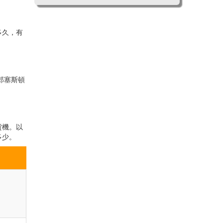
多久，有
 郎塞斯頓
。
貨機。以
多少。