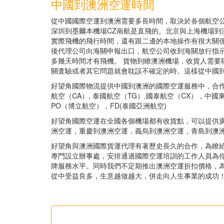
中國到澳洲空運時間
從中國國際空運到澳洲需要多長時間，取決於各個航空公
深圳到墨爾本機場CZ南航是直飛的。北京與上海機場到
實際飛機的飛行時間，還有跟二邊的本地操作有很大關
後代理公司向海關申報出口，航空公司收到海關放行指
多幾天時間才有飛機。 貨物到瞭澳洲機場，收貨人需要
關査驗或者其它問題就會耽誤不確定的時。這樣從中國
好望角國際物流提供中國到澳洲的國際空運服務中，合作
航空（CA）, 泰國航空（TG）,國泰航空（CX），中國
PO（博立航空），FD(泰國亞洲航空)
好望角國際空運在全國各個機場都有收貨點，可以提供
洲空運，重慶到澳洲空運，義烏到澳洲空運，青島到澳
好望角與澳洲國際貨運代理有著歷史長久的合作，為瞭
專門設立辦事處，安排通過國際空運培訓的工作人員為
牌服務水平。同時我們不定期推出澳洲空運折扣價格，
從中受益良多，生意越做越大，併走向人生事業的成功