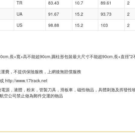
TR
83.43
10.7
89.61
2
UA
91.67
15.2
93.73
2
US
98.88
15.2
103
2
m,長+寬+高不能超90cm,圓柱形包裝最大尺寸不能超90cm,長+直徑*2
，退運費，不提供保險服務，上網後無賠償服務
http://www.17track.net
動電源，液體，粉末，管製刀具，滑板車，磁性物品，具體刺激及挥發性
及航空公司禁止做為郵件交運的物品