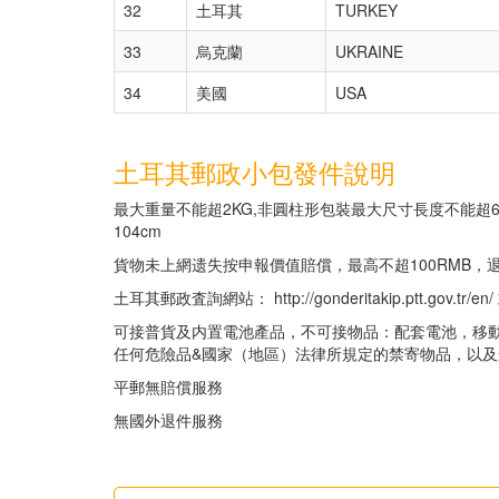
32
土耳其
TURKEY
33
烏克蘭
UKRAINE
34
美國
USA
土耳其郵政小包發件說明
最大重量不能超2KG,非圓柱形包裝最大尺寸長度不能超60c
104cm
貨物未上網遗失按申報價值賠償，最高不超100RMB
土耳其郵政査詢網站： http://gonderitakip.ptt.gov.tr/en/ 或 
可接普貨及内置電池產品，不可接物品：配套電池，移
任何危險品&國家（地區）法律所規定的禁寄物品，以
平郵無賠償服務
無國外退件服務