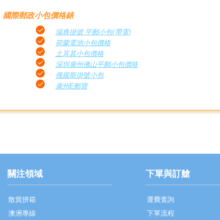
國際郵政小包價格錶
瑞典掛號 平郵小包(帶電)
荷蘭電池小包價格
土耳其小包價格
深圳廣州佛山平郵小包價格
俄羅斯掛號小包
廣州E郵寶
關注領域
下單與訂艙
散貨拼箱
運費査詢
澳洲專線
下單流程