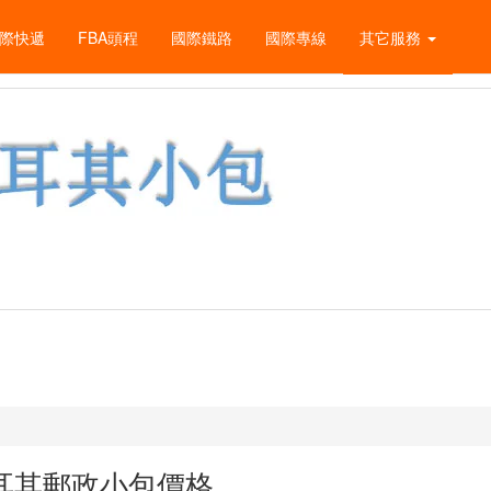
際快遞
FBA頭程
國際鐵路
國際專線
其它服務
耳其郵政小包價格