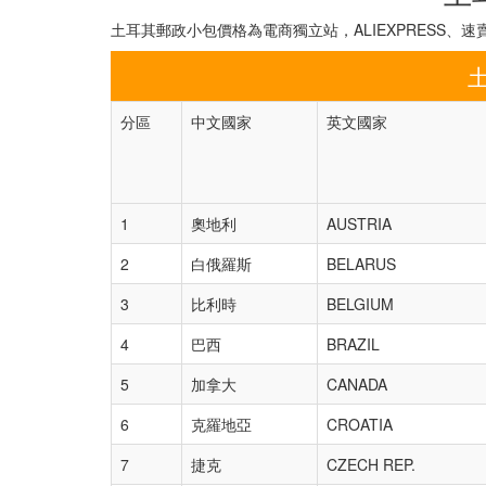
土耳其郵政小包價格為電商獨立站，ALIEXPRESS
分區
中文國家
英文國家
1
奧地利
AUSTRIA
2
白俄羅斯
BELARUS
3
比利時
BELGIUM
4
巴西
BRAZIL
5
加拿大
CANADA
6
克羅地亞
CROATIA
7
捷克
CZECH REP.