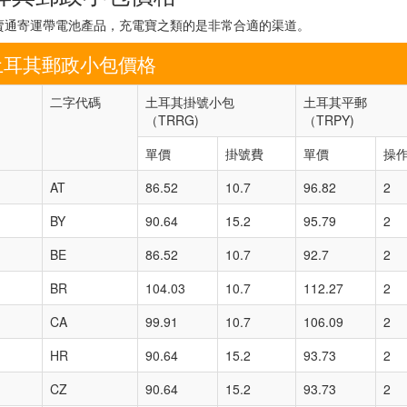
、速賣通寄運帶電池產品，充電寶之類的是非常合適的渠道。
土耳其郵政小包價格
二字代碼
土耳其掛號小包
土耳其平郵
（TRRG)
（TRPY)
單價
掛號費
單價
操
AT
86.52
10.7
96.82
2
BY
90.64
15.2
95.79
2
BE
86.52
10.7
92.7
2
BR
104.03
10.7
112.27
2
CA
99.91
10.7
106.09
2
HR
90.64
15.2
93.73
2
CZ
90.64
15.2
93.73
2