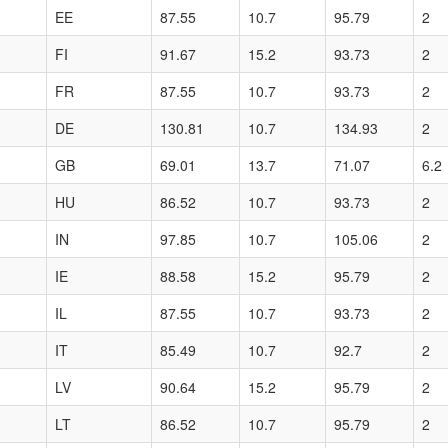
EE
87.55
10.7
95.79
2
FI
91.67
15.2
93.73
2
FR
87.55
10.7
93.73
2
DE
130.81
10.7
134.93
2
GB
69.01
13.7
71.07
6.2
HU
86.52
10.7
93.73
2
IN
97.85
10.7
105.06
2
IE
88.58
15.2
95.79
2
IL
87.55
10.7
93.73
2
IT
85.49
10.7
92.7
2
LV
90.64
15.2
95.79
2
LT
86.52
10.7
95.79
2