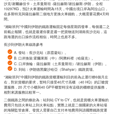
沙克/谢爾赫佳卡 - 土库曼斯坦 -薩拉赫斯/谢拉赫斯-伊朗， 全程
10297KG，預計火車運輸時間為15天，中國出境口岸為阿拉山口，
在多斯特克與薩拉赫斯二個地方更換火車鐵軌，大概需要花費4天時
間。
“湘歐班列”中國到伊朗的鐵路運輸固定每個星期四發車，每個週二之
前截止報關，也就是最遲你要是週一把貨物送到湖南長沙北站，這
路海運的出口操作流程相似，時間上也差不多。
長沙到伊朗火車線路參考
A. 發站：長沙北站（原霞凝站）。
B. 口岸換裝:霍爾果斯（中）/阿腾科裡（哈薩克）。
C. 口岸換輪：薩拉赫斯（土库曼斯坦）/谢拉赫斯（伊朗）。
D. 到站：伊朗德黑蘭沙哈亞（Shahyar）鐵路貨場。
“湘歐班列”中國到伊朗的鐵路貨櫃運輸到目的前為止運行瞭6個月左
右，對於貨櫃的要求，暂時只接受40尺寸高櫃 （40 HQ）的訂艙貨
運服務，20 尺寸小櫃與40 GP平櫃暂時没有這樣的櫃瞭提供服務，
相對來講服務比較單一。
二個鐵路之間的條款為：站到站 CY to CY，也就是貨櫃火車運輸的
費用只包括火車站上到火車站點，實際上就是二個國家的火車站場
的海關監管倉庫。發貨人需要自己支付本地費用與請國際鐵路貨運