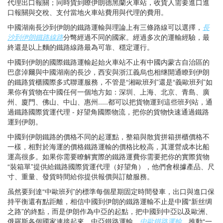
代理出口報關；同時貨到瞭伊朗德黑蘭火車站，收貨人需要進口進
口報關與交稅、支付當地火車站費用與代理的費用。
中國湖南長沙到伊朗的鐵路運輸與理論上有三條路線可以選擇，
長
沙到伊朗鐵路線路
分彆經過不同的國家。經過多次的運輸經驗，最
終還是以上麵的鐵路線路最為可靠、穩定運行。
中國到伊朗的國際鐵路運輸起始火車站不止有中國内蒙古自治區的
巴彦淖爾與中國湖南的長沙，西安與浙江義烏也相继開通瞭到伊朗
的鐵路貨櫃國際多式聯運服務，不管是“湘歐班列”還是“義歐班列”如
果你有貨物在中國任何一個地方如：深圳、上海、北京、青島、廣
州、廈門、佛山、中山、惠州.....都可以把貨物運到這些班列站，通
過鐵路國際貨運代理 - 好望角國際物流，把你的貨物快速通過鐵路
運到伊朗。
中國到伊朗鐵路的價格不同的起運點，整箱與散貨拼箱拼櫃價格不
一樣，相對於海運的價格鐵路運輸的價格比較高，其運營成本比船
運高很多。如果你需要瞭解實際的鐵路運費你需要把你的實際貨物
“裝箱單”提供給鐵路國際貨運代理（好望角），他們會根據產品、尺
寸、重量、發貨時間給你提供報價與訂艙服務。
虽然要到達“中歐班列”的標準每個星期固定時間發車，出口與進口保
持平衡還有點距離，相信中國到伊朗的鐵路運輸不止是中國“新丝绸
之路”的終點，而是伊朗作為中亞的起點，把中國到中亞以及歐洲、
俄羅斯各個國家連接起來，中亞鐵路運輸，
中歐鐵路運輸
，推動“一