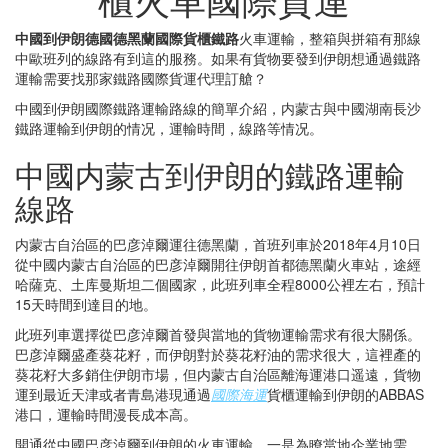
中國到伊朗德國德黑蘭國際貨櫃鐵路
火車運輸，整箱與拼箱有那線
中歐班列的線路有到這的服務。如果有貨物要發到伊朗想通過鐵路
運輸需要找那家鐵路國際貨運代理訂艙？
中國到伊朗國際鐵路運輸路線的簡單介紹，内蒙古與中國湖南長沙
鐵路運輸到伊朗的情况，運輸時間，線路等情况。
中國内蒙古到伊朗的鐵路運輸
線路
内蒙古自治區的巴彦淖爾運往德黑蘭，首班列車於2018年4月10日
從中國内蒙古自治區的巴彦淖爾開往伊朗首都德黑蘭火車站，途經
哈薩克、土库曼斯坦二個國家，此班列車全程8000公裡左右，預計
15天時間到達目的地。
此班列車選擇從巴彦淖爾首發與當地的貨物運輸需求有很大關係。
巴彦淖爾盛產葵花籽，而伊朗對於葵花籽油的需求很大，這裡產的
葵花籽大多銷住伊朗市場，但内蒙古自治區離海運港口遥遠，貨物
運到最近天津或者青島港現通過
國際海運
貨櫃運輸到伊朗的ABBAS
港口，運輸時間漫長成本高。
開通從中國巴彦淖爾到伊朗的火車運輸，一是為瞭當地企業地需