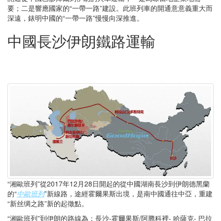
要；二是響應國家的“一帶一路”建設。此班列車的開通意意義重大而
深遠，錶明中國的“一帶一路”慢慢向深推進。
中國長沙伊朗鐵路運輸
“湘歐班列”從2017年12月28日開起的從中國湖南長沙到伊朗德黑蘭
的“
中歐班列
”新線路，途經霍爾果斯出境，是南中國通往中亞，重建
“新丝绸之路”新的起徵點。
“湘歐班列”到伊朗的路線為：長沙-霍爾果斯/阿腾科裡- 哈薩克- 巴拉