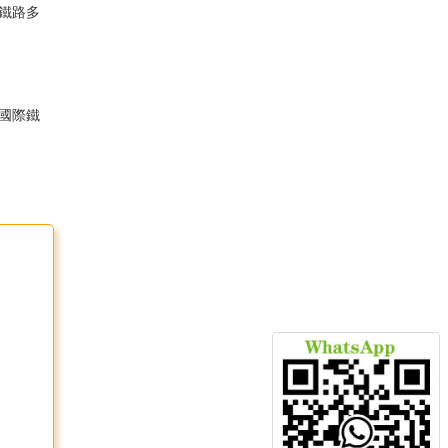
際鐵路多
國際鐵