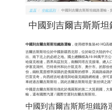
首頁
中歐班列
中國到吉爾吉斯斯坦鐵路運輸 -
中國到吉爾吉斯斯坦鐵
中國到吉爾吉斯斯坦鐵路運輸
，使用標準集裝40 HQ
吉爾吉斯斯坦位於中國新疆西北部，位於歐亞大陸的中
出、南下北上的必經之地。國土總麵積為19.99萬平
哈薩克相連，西界烏茲別克，南麵同塔吉克接壤。總人口
伊塞克湖州、巴特肯州和比什凱克市、奧什市。的那份他
份，鐵軌寬度標準採購的是俄羅斯的標準，其鐵路線路的
巴雷克奇，向西經吉哈邊境與哈薩克鐵路網相連，併可直
車經過吉爾吉斯斯坦，因此吉爾吉斯斯坦是“新丝绸之路
中國是吉爾吉斯斯坦僅此於俄羅斯的第二大貿易國，大
輸，還有國際汽運 / 國際空運到吉爾吉斯斯坦。
中國到吉爾吉斯斯坦鐵路