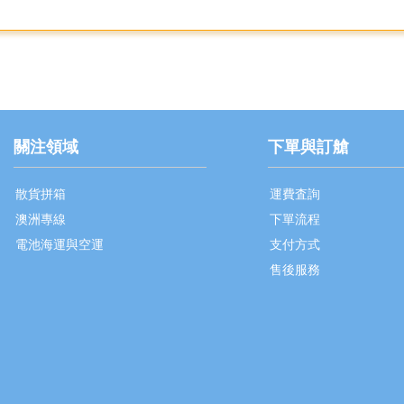
關注領域
下單與訂艙
散貨拼箱
運費査詢
澳洲專線
下單流程
電池海運與空運
支付方式
售後服務