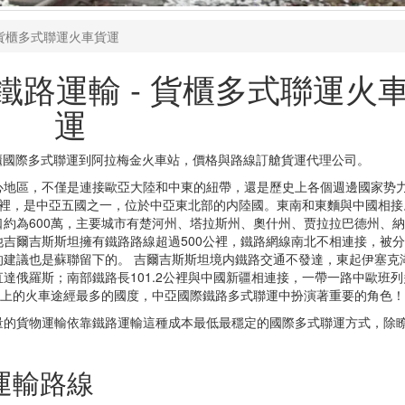
 貨櫃多式聯運火車貨運
路運輸 - 貨櫃多式聯運火
運
高櫃國際多式聯運到阿拉梅金火車站，價格與路線訂艙貨運代理公司。
心地區，不僅是連接歐亞大陸和中東的紐帶，還是歷史上各個週邊國家势
方公裡，是中亞五國之一，位於中亞東北部的内陸國。東南和東麵與中國相接
約為600萬，主要城市有楚河州、塔拉斯州、奧什州、贾拉拉巴德州、
吉爾吉斯斯坦擁有鐵路路線超過500公裡，鐵路網線南北不相連接，被
建議也是蘇聯留下的。 吉爾吉斯斯坦境内鐵路交通不發達，東起伊塞克
達俄羅斯；南部鐵路長101.2公裡與中國新疆相連接，一帶一路中歐班列
”上的火車途經最多的國度，中亞國際鐵路多式聯運中扮演著重要的角色！
量的貨物運輸依靠鐵路運輸這種成本最低最穩定的國際多式聯運方式，除
運輸路線