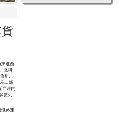
車貨
力東進西
。北與
納倫州、
分為二部
湖西岸的
多數列
瞭鐵路運