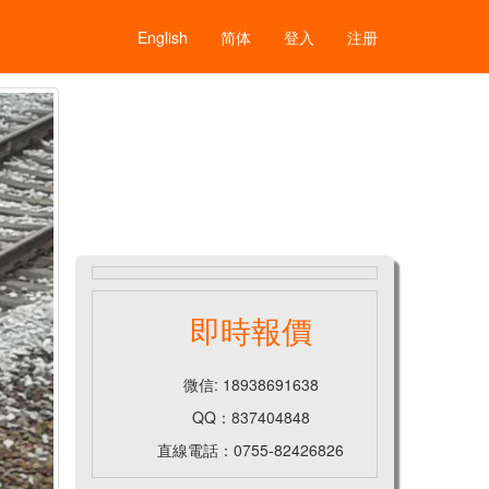
English
简体
登入
注册
即時報價
微信: 18938691638
QQ：837404848
直線電話：0755-82426826