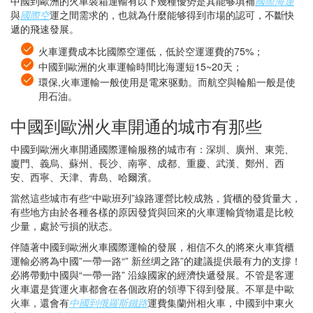
中國到歐洲的火車裝箱運輸有以下幾種優势是其能够填補
國際海運
與
國際空
運之間需求的，也就為什麼能够得到市場的認可，不斷快
遞的飛速發展。
火車運費成本比國際空運低，低於空運運費的75%；
中國到歐洲的火車運輸時間比海運短15~20天；
環保,火車運輸一般使用是電來驱動。而航空與輪船一般是使
用石油。
中國到歐洲火車開通的城市有那些
中國到歐洲火車開通國際運輸服務的城市有：深圳、廣州、東莞、
廈門、義烏、蘇州、長沙、南寧、成都、重慶、武漢、鄭州、西
安、西寧、天津、青島、哈爾濱。
當然這些城市有些“中歐班列”線路運營比較成熟，貨櫃的發貨量大，
有些地方由於各種各樣的原因發貨與回來的火車運輸貨物還是比較
少量，處於亏損的狀态。
伴隨著中國到歐洲火車國際運輸的發展，相信不久的將來火車貨櫃
運輸必將為中國”一帶一路“” 新丝绸之路”的建議提供最有力的支撐！
必將帶動中國與“一帶一路” 沿線國家的經濟快遞發展。不管是客運
火車還是貨運火車都會在各個政府的領導下得到發展。不單是中歐
火車，還會有
中國到俄羅斯鐵路
運費集蘭州相火車，中國到中東火