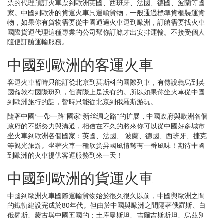
票的代理預訂火車票到歐洲英國、西班牙、法國、德國、波蘭等國
家。中國到歐洲的貨運火車只運輸貨物，一般通過標準貨櫃裝運貨
物，如果你有貨物需要從中國通過火車運到歐洲，訂艙需要找火車
國際貨運代理這種專業的公司幫你訂艙才出安排運輸。不接受個人
隨便訂艙運輸服務。
中國到歐洲的客運火車
客運火車暂時只能訂從北京到莫斯科的國際列車，有傳說義烏到英
國倫敦有國際班列，但實際上是没有的。所以如果你坐火車從中國
到歐洲旅行的話，暂時只能從北京到俄羅斯游玩。
隨著中國“一帶一路”國家“新丝绸之路”的扩展，中國政府與歐洲各個
政府的不斷努力與溝通，相信在不久的將來你可以從中國好多城市
坐火車到歐洲各個國家：英國、法國、 波蘭、德國、西班牙、捷克
等觀光旅游。坐著火車一種欣赏异國風情彆有一番風味！期待中國
到歐洲的火車提供客運服務到來一天！
中國到歐洲的貨運火車
中國到歐洲火車國際運輸貨物始於很久很久以前，中國與歐洲之間
的鐵軌建設完成於80年代。但由於中國與歐洲之間隔著俄羅斯、白
俄羅斯、蒙古與中國五國的：土库曼斯坦、吉爾吉斯斯坦、烏茲別