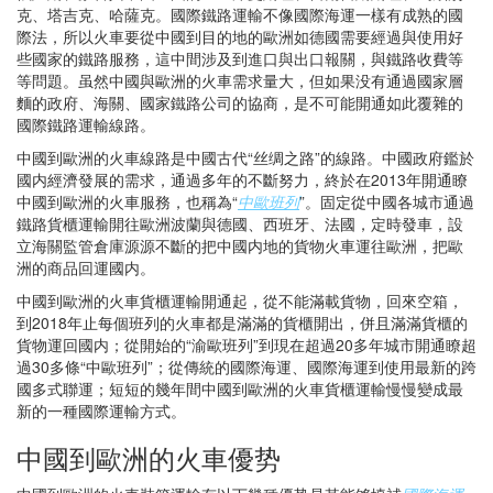
克、塔吉克、哈薩克。國際鐵路運輸不像國際海運一樣有成熟的國
際法，所以火車要從中國到目的地的歐洲如德國需要經過與使用好
些國家的鐵路服務，這中間涉及到進口與出口報關，與鐵路收費等
等問題。虽然中國與歐洲的火車需求量大，但如果没有通過國家層
麵的政府、海關、國家鐵路公司的協商，是不可能開通如此覆雜的
國際鐵路運輸線路。
中國到歐洲的火車線路是中國古代“丝绸之路”的線路。中國政府鑑於
國内經濟發展的需求，通過多年的不斷努力，終於在2013年開通瞭
中國到歐洲的火車服務，也稱為“
中歐班列
”。固定從中國各城市通過
鐵路貨櫃運輸開往歐洲波蘭與德國、西班牙、法國，定時發車，設
立海關監管倉庫源源不斷的把中國内地的貨物火車運往歐洲，把歐
洲的商品回運國内。
中國到歐洲的火車貨櫃運輸開通起，從不能滿載貨物，回來空箱，
到2018年止每個班列的火車都是滿滿的貨櫃開出，併且滿滿貨櫃的
貨物運回國内；從開始的“渝歐班列”到現在超過20多年城市開通瞭超
過30多條“中歐班列”；從傳統的國際海運、國際海運到使用最新的跨
國多式聯運；短短的幾年間中國到歐洲的火車貨櫃運輸慢慢變成最
新的一種國際運輸方式。
中國到歐洲的火車優势